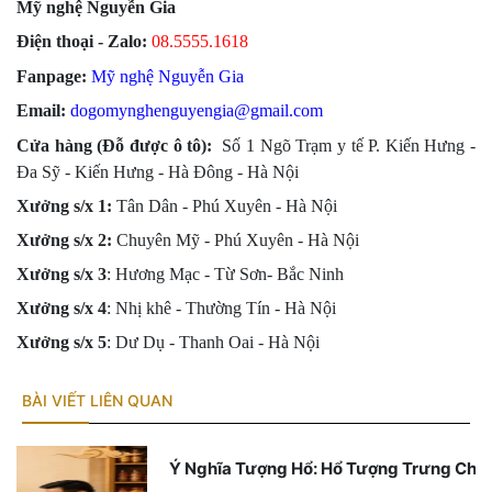
Mỹ nghệ Nguyễn Gia
Điện thoại - Zalo:
08.555
5.1618
Fanpage:
Mỹ nghệ Nguyễn Gia
Email:
dogomynghenguyengia@gmail.com
Cửa hàng (Đỗ được ô tô):
Số 1 Ngõ Trạm y tế P. Kiến Hưng -
Đa Sỹ - Kiến Hưng - Hà Đông -
Hà Nội
Xưởng s/x 1:
Tân Dân - Phú Xuyên - Hà Nội
Xưởng s/x
2:
Chuyên Mỹ - Phú Xuyên - Hà Nội
Xưởng s/x
3
: Hương Mạc - Từ Sơn- Bắc Ninh
Xưởng s/x
4
: Nhị khê - Thường Tín - Hà Nội
Xưởng s/x 5
: Dư Dụ - Thanh Oai - Hà Nội
BÀI VIẾT LIÊN QUAN