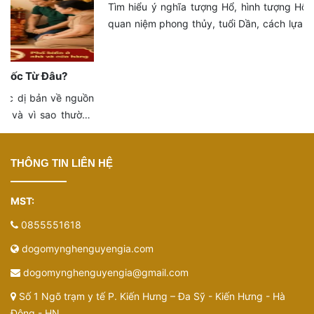
Ý Nghĩa Tượng Hổ: Hổ Tượng Trưng Cho Điều Gì?
Tìm hiểu ý nghĩa tượng Hổ, hình tượng Hổ trong văn hóa Việt,
quan niệm phong thủy, tuổi Dần, cách lựa chọn và bố trí tượng
Hổ phù hợp.
THÔNG TIN LIÊN HỆ
MST:
0855551618
dogomynghenguyengia.com
dogomynghenguyengia@gmail.com
Số 1 Ngõ trạm y tế P. Kiến Hưng – Đa Sỹ - Kiến Hưng - Hà
Đông - HN