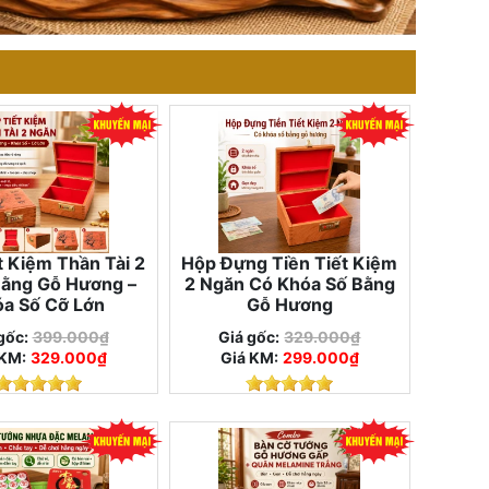
t Kiệm Thần Tài 2
Hộp Đựng Tiền Tiết Kiệm
ằng Gỗ Hương –
2 Ngăn Có Khóa Số Bằng
a Số Cỡ Lớn
Gỗ Hương
gốc:
399.000₫
Giá gốc:
329.000₫
 KM:
329.000₫
Giá KM:
299.000₫