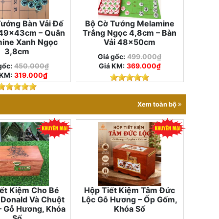
ướng Bàn Vải Đế
Bộ Cờ Tướng Melamine
 49×43cm – Quân
Trắng Ngọc 4,8cm – Bàn
ine Xanh Ngọc
Vải 48×50cm
3,8cm
Giá gốc:
499.000₫
gốc:
450.000₫
Giá KM:
369.000₫
 KM:
319.000₫
Xem toàn bộ
ết Kiệm Cho Bé
Hộp Tiết Kiệm Tâm Đức
 Donald Và Chuột
Lộc Gỗ Hương – Ốp Gốm,
– Gỗ Hương, Khóa
Khóa Số
Số