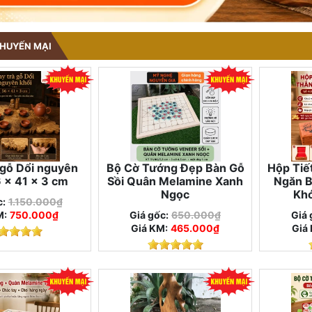
HUYẾN MẠI
 gỗ Dổi nguyên
Bộ Cờ Tướng Đẹp Bàn Gỗ
Hộp Tiế
6 × 41 × 3 cm
Sồi Quân Melamine Xanh
Ngăn B
Ngọc
Khó
c:
1.150.000₫
M:
750.000₫
Giá gốc:
650.000₫
Giá 
Giá KM:
465.000₫
Giá