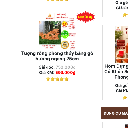
Giá gố
Giá K
Tượng rồng phong thủy bằng gỗ
hương ngang 25cm
Hòm Đựng
Giá gốc:
750.000₫
Có Khóa S
Giá KM:
599.000₫
Phong
Giá gố
Giá K
DỤNG CỤ M