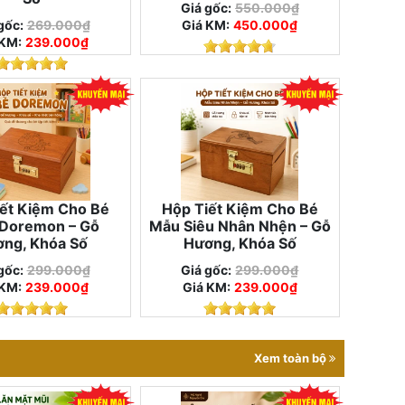
Giá gốc:
550.000₫
gốc:
269.000₫
Giá KM:
450.000₫
 KM:
239.000₫
ết Kiệm Cho Bé
Hộp Tiết Kiệm Cho Bé
Doremon – Gỗ
Mẫu Siêu Nhân Nhện – Gỗ
ng, Khóa Số
Hương, Khóa Số
gốc:
299.000₫
Giá gốc:
299.000₫
 KM:
239.000₫
Giá KM:
239.000₫
Xem toàn bộ