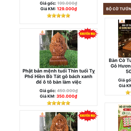
Giá gốc:
199.000₫
Giá KM:
129.000₫
BỘ CỜ TƯỚN
Bàn Cờ T
Gỗ Hươn
Phật bản mệnh tuổi Thìn tuổi Tỵ
5
Phổ Hiền Bồ Tát gỗ bách xanh
Giá gố
để ô tô bàn làm việc
Giá K
Giá gốc:
450.000₫
Giá KM:
350.000₫