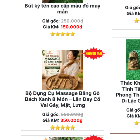
Bút ký tên cao cấp màu đỏ may
Giá gố
mắn
Giá K
Giá gốc:
250.000₫
Giá KM:
150.000₫
Thác Kh
Tĩnh Tâ
Bộ Dụng Cụ Massage Bằng Gỗ
Phong Th
Bách Xanh 8 Món – Lăn Day Cổ
Di Lặc 
Vai Gáy, Mặt, Lưng
Giá gố
Giá gốc:
550.000₫
Giá K
Giá KM:
350.000₫