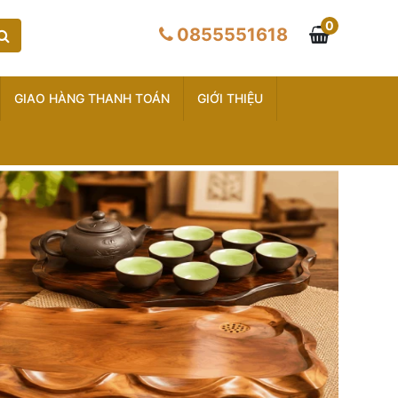
0
0855551618
GIAO HÀNG THANH TOÁN
GIỚI THIỆU