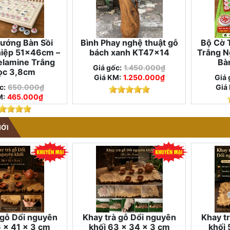
ướng Bàn Sồi
Bình Phay nghệ thuật gỗ
Bộ Cờ 
iệp 51×46cm –
bách xanh KT47x14
Trắng N
lamine Trắng
Bà
Giá gốc:
1.450.000₫
ọc 3,8cm
Giá KM:
1.250.000₫
Giá 
c:
650.000₫
Giá
M:
465.000₫
MỚI
 gỗ Dổi nguyên
Khay trà gỗ Dổi nguyên
Khay t
6 × 41 × 3 cm
khối 63 × 34 × 3 cm
khối 