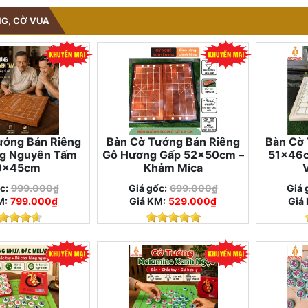
G, CỜ VUA
ướng Bán Riêng
Bàn Cờ Tướng Bán Riêng
Bàn Cờ 
g Nguyên Tấm
Gỗ Hương Gấp 52×50cm –
51×46c
0×45cm
Khảm Mica
c:
999.000₫
Giá gốc:
699.000₫
Giá 
M:
799.000₫
Giá KM:
529.000₫
Giá