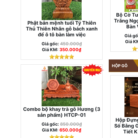
Bộ Cờ T
Trắng Ng
Phật bản mệnh tuổi Tý Thiên
Bàn 
Thủ Thiên Nhãn gỗ bách xanh
để ô tô bàn làm việc
Giá gố
Giá K
Giá gốc:
450.000₫
Giá KM:
350.000₫
HỘP GỖ
Combo bộ khay trà gỗ Hương (3
sản phẩm) HTCP-01
Hộp Đựng
Giá gốc:
850.000₫
Số Bằng 
Giá KM:
650.000₫
Tiết 