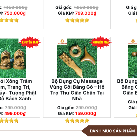
c:
1.150.000₫
Giá gốc:
1.250.000₫
Giá g
M:
750.000₫
Giá KM:
799.000₫
Giá
ói Xông Trầm
Bộ Dụng Cụ Massage
Bộ Dụng
m, Trang Trí,
Vùng Gối Bằng Gỗ – Hỗ
Bằng 
ủy- Tượng Phật
Trợ Thư Giãn Chân Tại
Giãn 
Gỗ Bách Xanh
Nhà
Giá 
c:
799.000₫
Giá gốc:
299.000₫
Giá
M:
499.000₫
Giá KM:
159.000₫
DANH MỤC SẢN PHẨM