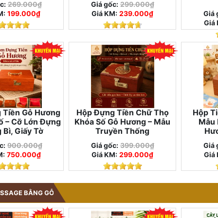
c:
269.000₫
Giá gốc:
299.000₫
M:
199.000₫
Giá KM:
239.000₫
Giá 
Giá
 Tiền Gỗ Hương
Hộp Đựng Tiền Chữ Thọ
Hộp Ti
ố – Cỡ Lớn Đựng
Khóa Số Gỗ Hương – Mẫu
Mẫu 
 Bì, Giấy Tờ
Truyền Thống
Hươ
c:
900.000₫
Giá gốc:
399.000₫
Giá 
M:
750.000₫
Giá KM:
299.000₫
Giá
ASSAGE BẰNG GỖ