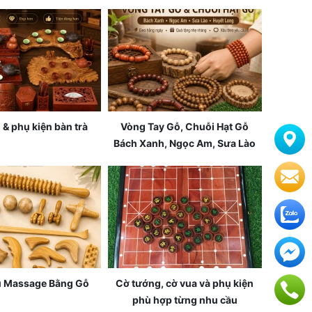
& phụ kiện bàn trà
Vòng Tay Gỗ, Chuỗi Hạt Gỗ
Bách Xanh, Ngọc Am, Sưa Lào
 Massage Bằng Gỗ
Cờ tướng, cờ vua và phụ kiện
phù hợp từng nhu cầu