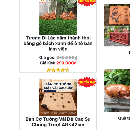
Tượng Di Lặc nằm thảnh thơi
bằng gỗ bách xanh để ô tô bàn
làm việc
Giá gốc:
350.000₫
Giá KM:
299.000₫
Quà tặ
Bàn Cờ Tướng Vải Đế Cao Su
Chống Trượt 49x42cm