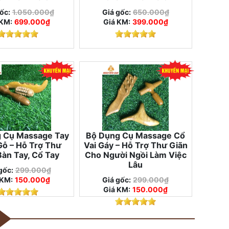
ốc:
1.050.000₫
Giá gốc:
650.000₫
 KM:
699.000₫
Giá KM:
399.000₫
 Cụ Massage Tay
Bộ Dụng Cụ Massage Cổ
Gỗ – Hỗ Trợ Thư
Vai Gáy – Hỗ Trợ Thư Giãn
Bàn Tay, Cổ Tay
Cho Người Ngồi Làm Việc
Lâu
gốc:
299.000₫
 KM:
150.000₫
Giá gốc:
299.000₫
Giá KM:
150.000₫