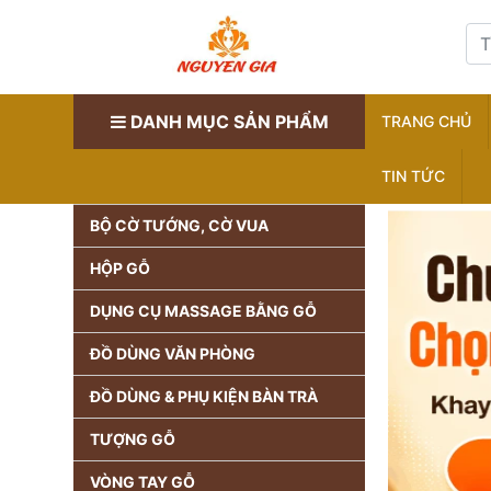
DANH MỤC SẢN PHẨM
TRANG CHỦ
TIN TỨC
BỘ CỜ TƯỚNG, CỜ VUA
HỘP GỖ
DỤNG CỤ MASSAGE BẰNG GỖ
ĐỒ DÙNG VĂN PHÒNG
ĐỒ DÙNG & PHỤ KIỆN BÀN TRÀ
TƯỢNG GỖ
VÒNG TAY GỖ