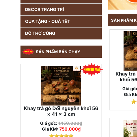
DECOR TRANG TRÍ
SẢN PHẨM K
QUÀ TẶNG - QUÀ TẾT
ĐỒ THỜ CÚNG
SẢN PHẨM BÁN CHẠY
Khay trà
khối 5
Giá gố
Giá K
Khay trà gỗ Dổi nguyên khối 56
× 41 × 3 cm
Giá gốc:
1.150.000₫
Giá KM:
750.000₫