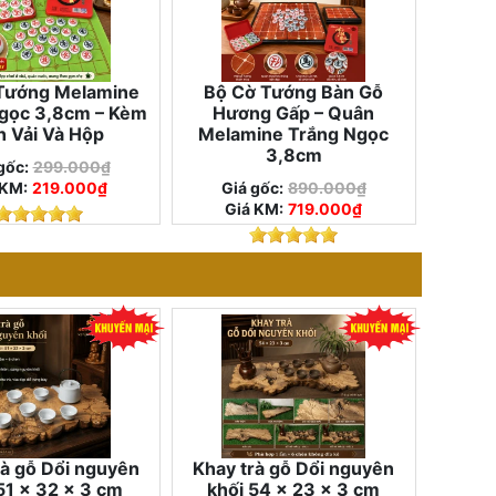
Tướng Melamine
Bộ Cờ Tướng Bàn Gỗ
gọc 3,8cm – Kèm
Hương Gấp – Quân
n Vải Và Hộp
Melamine Trắng Ngọc
3,8cm
gốc:
299.000₫
 KM:
219.000₫
Giá gốc:
890.000₫
Giá KM:
719.000₫
rà gỗ Dổi nguyên
Khay trà gỗ Dổi nguyên
51 × 32 × 3 cm
khối 54 × 23 × 3 cm