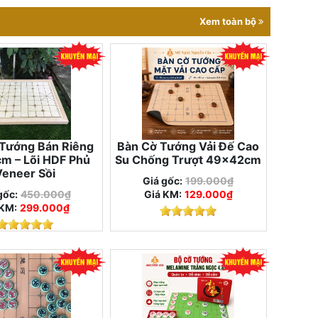
Xem toàn bộ
Tướng Bán Riêng
Bàn Cờ Tướng Vải Đế Cao
m – Lõi HDF Phủ
Su Chống Trượt 49x42cm
Veneer Sồi
Giá gốc:
199.000₫
gốc:
450.000₫
Giá KM:
129.000₫
 KM:
299.000₫