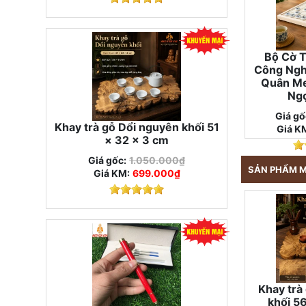
Bộ Cờ T
Công Ngh
Quân Me
Ng
Giá gố
Khay trà gỗ Dổi nguyên khối 51
Giá K
× 32 × 3 cm
Giá gốc:
1.050.000₫
SẢN PHẨM 
Giá KM:
699.000₫
Khay trà
khối 5