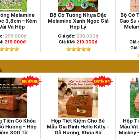
ướng Melamine
Bộ Cờ Tướng Nhựa Đặc
Bộ Cờ T
ọc 3,8cm – Kèm
Melamine Xanh Ngọc Giá
Cao Su
Vải Và Hộp
Hợp Lý
Melam
c:
299.000₫
Giá gốc:
299.000₫
M:
219.000₫
Giá KM:
219.000₫
Giá 
Giá
 Tiền Có Khóa
Hộp Tiết Kiệm Cho Bé
Hộp Ti
Gỗ Hương – Hộp
Mẫu Gia Đình Hello Kitty –
Mẫu Vịt
Kiệm 300 Tờ
Gỗ Hương, Khóa Số
Mickey 