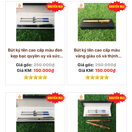
Bút ký tên cao cấp màu đen
Bút ký tên cao cấp màu
kẹp bạc quyền uy và sức
vàng giàu có và thịnh
mạnh
vượng
Giá gốc:
250.000₫
Giá gốc:
250.000₫
Giá KM:
150.000₫
Giá KM:
150.000₫