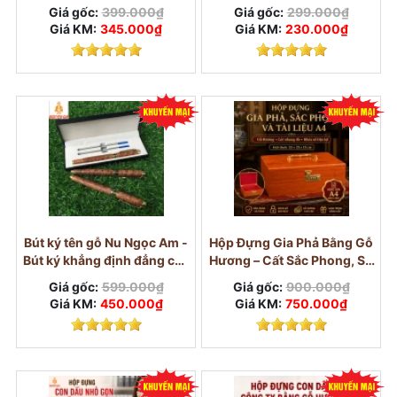
mát
Giá gốc:
399.000₫
Giá gốc:
299.000₫
Giá KM:
345.000₫
Giá KM:
230.000₫
Bút ký tên gỗ Nu Ngọc Am -
Hộp Đựng Gia Phả Bằng Gỗ
Bút ký khẳng định đẳng cấp
Hương – Cất Sắc Phong, Sổ
Doanh Nhân
Đỏ, Tài Liệu A4
Giá gốc:
599.000₫
Giá gốc:
900.000₫
Giá KM:
450.000₫
Giá KM:
750.000₫