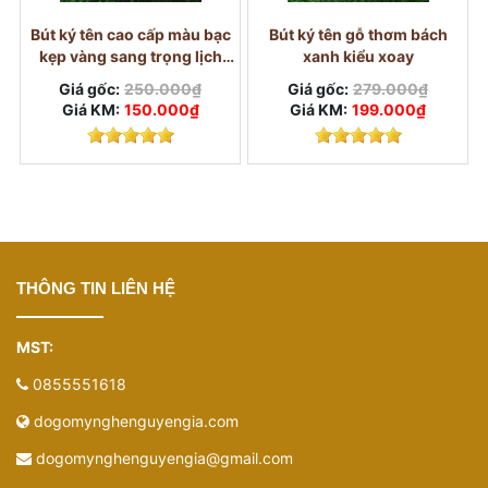
Bút ký tên cao cấp màu bạc
Bút ký tên gỗ thơm bách
kẹp vàng sang trọng lịch
xanh kiểu xoay
lãm
Giá gốc:
250.000₫
Giá gốc:
279.000₫
Giá KM:
150.000₫
Giá KM:
199.000₫
THÔNG TIN LIÊN HỆ
MST:
0855551618
dogomynghenguyengia.com
dogomynghenguyengia@gmail.com