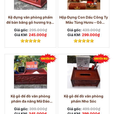
Kệ đựng văn phòng phẩm
Hộp Đựng Con Dấu Công Ty
để bàn bằng gỗ hương trạm
Mẫu Tùng Hươu – Gỗ
hoa mai
Hương Chạm Nổi
Giá gốc:
295.000₫
Giá gốc:
439.000₫
Giá KM:
245.000₫
Giá KM:
299.000₫
Kệ gỗ để đồ văn phòng
Kệ gỗ để đồ văn phòng
phẩm đa năng Mã Đáo
phẩm Nho Sóc
Thành Công
Giá gốc:
399.000₫
Giá gốc:
499.000₫
Giá KM:
345.000₫
Giá KM:
399.000₫