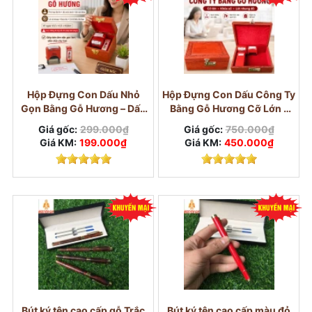
Hộp Đựng Con Dấu Nhỏ
Hộp Đựng Con Dấu Công Ty
Gọn Bằng Gỗ Hương – Dấu
Bằng Gỗ Hương Cỡ Lớn –
Tên, Dấu Cửa Hàng
Khóa Số
Giá gốc:
299.000₫
Giá gốc:
750.000₫
Giá KM:
199.000₫
Giá KM:
450.000₫
Bút ký tên cao cấp gỗ Trắc
Bút ký tên cao cấp màu đỏ