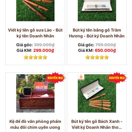
Viết ký tên gỗ sưa Lào - Bút
Bút ký tên bằng gỗ Trầm
ký tên Doanh Nhân
Hương - Bút ký Doanh Nhân
Giá gốc:
399.000₫
Giá gốc:
799.000₫
Giá KM:
299.000₫
Giá KM:
650.000₫
Kệ để đồ văn phòng phẩm
Bút ký tên gỗ Bách Xanh -
mẫu đôi chim uyên ương
Viết ký Doanh Nhân thơm