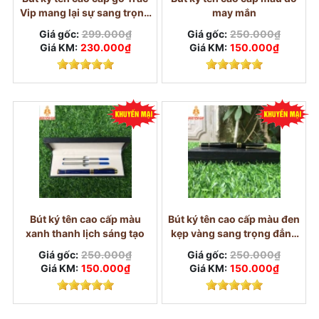
Vip mang lại sự sang trọng
may mắn
may mắn
Giá gốc:
299.000₫
Giá gốc:
250.000₫
Giá KM:
230.000₫
Giá KM:
150.000₫
Bút ký tên cao cấp màu
Bút ký tên cao cấp màu đen
xanh thanh lịch sáng tạo
kẹp vàng sang trọng đẳng
cấp
Giá gốc:
250.000₫
Giá gốc:
250.000₫
Giá KM:
150.000₫
Giá KM:
150.000₫