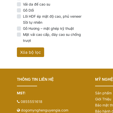
Vải da đế cao su
Giấy không 
Gỗ Dổi
Bao bì nhiề
Lõi HDF ép mật độ cao, phủ veneer
Muốn rút gi
Sồi tự nhiên
Gỗ Hương – mặt ghép kỹ thuật
Muốn bổ sun
Mặt vải cao cấp, đáy cao su chống
Hộp giấy ph
trượt
giấy rút ra
Vì vậy, câu 
Xóa bộ lọc
Mẫu trơn h
Mà là:
Gói giấy đ
THÔNG TIN LIÊN HỆ
MỸ NGHỆ
Sau khi côn
Đo gói giấy
MST:
Sản phẩm
Giới Thiệu
0855551618
Bảo mật th
dogomynghenguyengia.com
Bảo hành đ