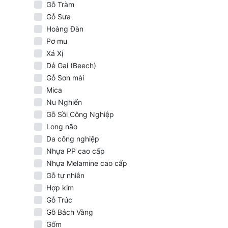
Gỗ Tràm
Gỗ Sưa
Hoàng Đàn
Pơ mu
Xá Xị
Dẻ Gai (Beech)
Gỗ Sơn mài
Mica
Nu Nghiến
Gỗ Sồi Công Nghiệp
Long não
Da công nghiệp
Nhựa PP cao cấp
Nhựa Melamine cao cấp
Gỗ tự nhiên
Một gói giấ
Hợp kim
đặt và rút g
Gỗ Trúc
Gói giấy bị 
Gỗ Bách Vàng
Bao nilon b
Gốm