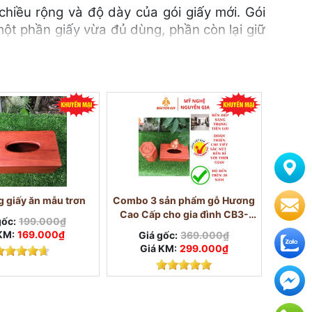
chiều rộng và độ dày của gói giấy mới. Gói
ột phần giấy vừa đủ dùng, phần còn lại giữ
g chứa, họa tiết và cách hoàn thiện. Thông
.
 giấy ăn mẫu trơn
Combo 3 sản phẩm gỗ Hương
Cao Cấp cho gia đình CB3-
gốc:
199.000₫
HGT
KM:
169.000₫
Giá gốc:
369.000₫
Giá KM:
299.000₫