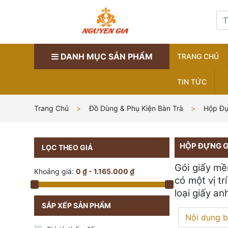
DANH MỤC SẢN PHẨM
TRANG CHỦ
TIN TỨC
Trang Chủ
Đồ Dùng & Phụ Kiện Bàn Trà
Hộp Đự
HỘP ĐỰNG G
LỌC THEO GIÁ
Gói giấy mề
Khoảng giá:
0 ₫ - 1.165.000 ₫
có một vị t
loại giấy a
SẮP XẾP SẢN PHẨM
Nội dung b