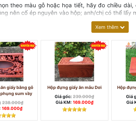
họn theo màu gỗ hoặc họa tiết, hãy đo chiều dài, 
ng nên cố ép nguyên vào hộp; anh/chị có thể lấy m
ể bổ sung sau.
Xem thêm
g hiển thị có thể khác nhau về kích thước, khoan
c cần được đối chiếu trên trang của đúng sản phẩm
a anh/chị đang gây bất tiện gì?
ăn giấy bằng gỗ
Hộp đựng giấy ăn mẫu Dơi
Hộp đựng
 phụng sum vầy
Giá gốc:
239.000₫
Giá 
Giá KM:
169.000₫
Giá 
:
238.000₫
:
169.000₫