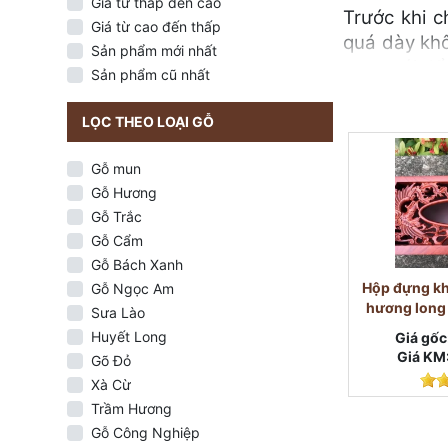
Giá từ thấp đến cao
Trước khi c
Giá từ cao đến thấp
quá dày khô
Sản phẩm mới nhất
trong túi đ
Sản phẩm cũ nhất
Các mẫu đan
số chính xá
LỌC THEO LOẠI GỖ
Gói giấy củ
Gỗ mun
Gỗ Hương
Gỗ Trắc
Gỗ Cẩm
Gỗ Bách Xanh
Hộp đựng kh
Gỗ Ngọc Am
hương long
Sưa Lào
Huyết Long
Giá gốc
Giá KM
Gõ Đỏ
Xà Cừ
Trầm Hương
Gỗ Công Nghiệp