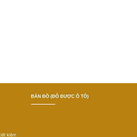
khách.
m việc.
phải vừa gói giấy, đóng được nắp, cho phép
g tại nơi sử dụng.
BẢN ĐỒ (ĐỖ ĐƯỢC Ô TÔ)
i trở thành tiêu chí lựa chọn tiếp theo.
iết kiệm