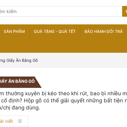
SẢN PHẨM
QUÀ TẶNG - QUÀ TẾT
BẢO HÀNH ĐỔI TRẢ
ng Giấy Ăn Bằng Gỗ
IẤY ĂN BẰNG GỖ
m thường xuyên bị kéo theo khi rút, bao bì nhiều 
rí cố định? Hộp gỗ có thể giải quyết những bất tiện
nh/chị đang dùng.
ài viết