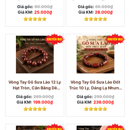
Một chiếc vòng gỗ phù hợp không nhất thiết
Giá gốc:
60.000₫
Giá gốc:
65.000₫
phải là mẫu đắt nhất. Quan trọng là vòng vừa
Giá KM:
25.000₫
Giá KM:
28.000₫
tay, hạt được chọn kỹ, không có quá nhiều hạt
nứt hoặc méo rõ, dây xâu chắc và chất liệu hợp
với nhu cầu đeo hằng ngày, làm quà hoặc dùng
làm chuỗi hạt.
Vòng Tay Gỗ Sưa Lào 12 Ly
Vòng Tay Gỗ Sưa Lào Đốt
Hạt Tròn, Cân Bằng Dễ
Trúc 10 Ly, Dáng Lạ Nhưng
Chọn
Gọn
Giá gốc:
269.000₫
Giá gốc:
299.000₫
Giá KM:
199.000₫
Giá KM:
239.000₫