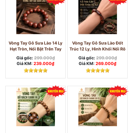
Vòng gỗ Bách Xanh
Vòng Tay Gỗ Sưa Lào 14 Ly
Vòng Tay Gỗ Sưa Lào Đốt
Hạt Tròn, Nổi Bật Trên Tay
Trúc 12 Ly, Hình Khối Nổi Rõ
Giá gốc:
299.000₫
Giá gốc:
299.000₫
Giá KM:
239.000₫
Giá KM:
269.000₫