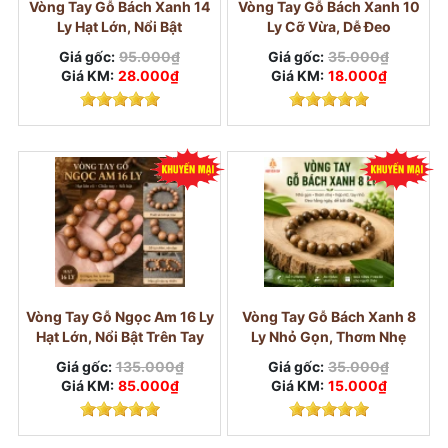
Vòng Tay Gỗ Bách Xanh 14
Vòng Tay Gỗ Bách Xanh 10
Ly Hạt Lớn, Nổi Bật
Ly Cỡ Vừa, Dễ Đeo
Giá gốc:
95.000₫
Giá gốc:
35.000₫
Giá KM:
28.000₫
Giá KM:
18.000₫
Vòng gỗ Bách Xanh được nhiều khách hàng lựa
chọn vì giá dễ tiếp cận, mùi thơm nhẹ và vân gỗ
tự nhiên đẹp. Dòng này phù hợp với người thích
vòng gỗ mộc, đeo hằng ngày, mua tặng hoặc
đặt số lượng.
Nếu anh/chị muốn xem riêng các cỡ hạt Bách
Xanh đang có, có thể vào danh mục
vòng gỗ
Vòng Tay Gỗ Ngọc Am 16 Ly
Vòng Tay Gỗ Bách Xanh 8
Bách Xanh
để chọn đúng size trước khi đặt.
Hạt Lớn, Nổi Bật Trên Tay
Ly Nhỏ Gọn, Thơm Nhẹ
Tại
Mỹ Nghệ Nguyễn Gia
, vòng Bách Xanh có
Giá gốc:
135.000₫
Giá gốc:
35.000₫
nhiều cỡ hạt từ 6–20 ly. Nếu anh/chị cần hạt lớn
Giá KM:
85.000₫
Giá KM:
15.000₫
hơn, xâu theo số hạt riêng hoặc làm chuỗi 108
hạt, có thể đặt theo yêu cầu nếu có phôi phù