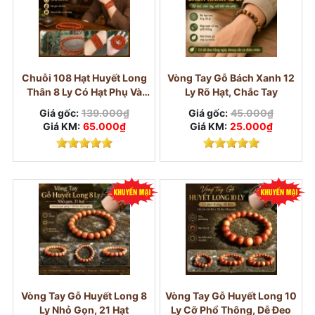
Chuỗi 108 Hạt Huyết Long
Vòng Tay Gỗ Bách Xanh 12
Thân 8 Ly Có Hạt Phụ Và
Ly Rõ Hạt, Chắc Tay
Nậm
Giá gốc:
139.000₫
Giá gốc:
45.000₫
Giá KM:
65.000₫
Giá KM:
25.000₫
Vòng tay gỗ nên chọn theo chất liệu, cỡ hạt
và mục đích đeo
Khi chọn vòng tay gỗ, nhiều người thường nhìn
vào màu gỗ hoặc giá trước. Tuy nhiên, để đeo
thoải mái và dùng lâu, anh/chị nên chú ý thêm
chất liệu, cỡ hạt, độ đều của hạt, mùi gỗ và
cách xâu vòng.
Vòng Tay Gỗ Huyết Long 8
Vòng Tay Gỗ Huyết Long 10
Ly Nhỏ Gọn, 21 Hạt
Ly Cỡ Phổ Thông, Dễ Đeo