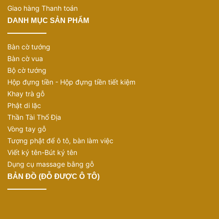
Giao hàng Thanh toán
DANH MỤC SẢN PHẨM
Bàn cờ tướng
Bàn cờ vua
Bộ cờ tướng
Vòng gỗ Huyết Long thường được chọn vì màu
Hộp đựng tiền - Hộp đựng tiền tiết kiệm
đỏ nâu nổi bật và cảm giác mạnh mẽ hơn các
Khay trà gỗ
dòng gỗ sáng màu. Dòng này phù hợp với người
Phật di lặc
Thần Tài Thổ Địa
thích vòng có màu rõ, dễ tạo điểm nhấn khi
Vòng tay gỗ
đeo.
Tượng phật để ô tô, bàn làm việc
Nếu anh/chị thích vòng màu trầm, nổi bật hơn
Viết ký tên-Bút ký tên
Bách Xanh hoặc Ngọc Am, có thể tham khảo
Dụng cụ massage bằng gỗ
Huyết Long. Tuy nhiên, vẫn nên chọn theo cỡ
BẢN ĐỒ (ĐỖ ĐƯỢC Ô TÔ)
hạt, độ vừa tay và ảnh thật của vòng.
Chuỗi 108 hạt gỗ