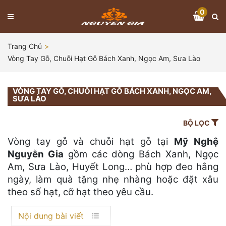
0
Trang Chủ
Vòng Tay Gỗ, Chuỗi Hạt Gỗ Bách Xanh, Ngọc Am, Sưa Lào
VÒNG TAY GỖ, CHUỖI HẠT GỖ BÁCH XANH, NGỌC AM,
SƯA LÀO
BỘ LỌC
Vòng tay gỗ và chuỗi hạt gỗ tại
Mỹ Nghệ
Nguyễn Gia
gồm các dòng Bách Xanh, Ngọc
Am, Sưa Lào, Huyết Long… phù hợp đeo hằng
ngày, làm quà tặng nhẹ nhàng hoặc đặt xâu
theo số hạt, cỡ hạt theo yêu cầu.
Nội dung bài viết