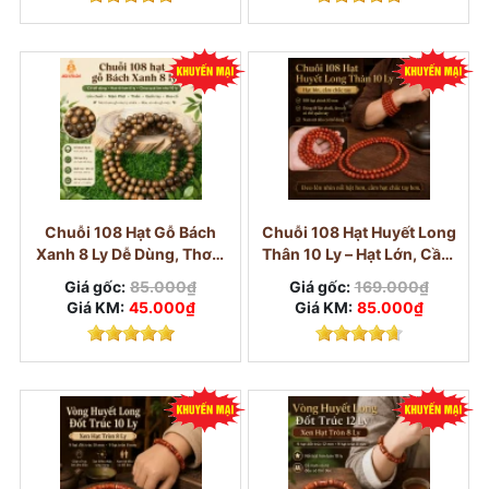
Chuỗi 108 Hạt Gỗ Bách
Chuỗi 108 Hạt Huyết Long
Xanh 8 Ly Dễ Dùng, Thơm
Thân 10 Ly – Hạt Lớn, Cầm
Nhẹ
Chắc Tay
Giá gốc:
85.000₫
Giá gốc:
169.000₫
Giá KM:
45.000₫
Giá KM:
85.000₫
Vòng gỗ Ngọc Am cũng là dòng gỗ thơm, phù
hợp với người thích mùi gỗ rõ hơn và màu gỗ tự