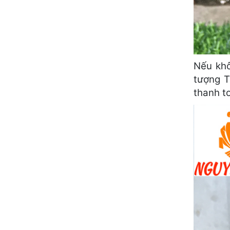
Nếu khô
tượng T
thanh t