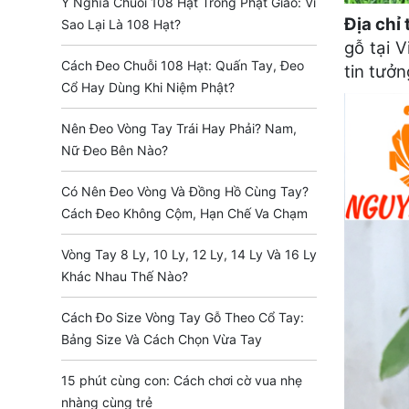
Ý Nghĩa Chuỗi 108 Hạt Trong Phật Giáo: Vì
Địa chỉ 
Sao Lại Là 108 Hạt?
gỗ tại 
Cách Đeo Chuỗi 108 Hạt: Quấn Tay, Đeo
tin tưở
Cổ Hay Dùng Khi Niệm Phật?
Nên Đeo Vòng Tay Trái Hay Phải? Nam,
Nữ Đeo Bên Nào?
Có Nên Đeo Vòng Và Đồng Hồ Cùng Tay?
Cách Đeo Không Cộm, Hạn Chế Va Chạm
Vòng Tay 8 Ly, 10 Ly, 12 Ly, 14 Ly Và 16 Ly
Khác Nhau Thế Nào?
Cách Đo Size Vòng Tay Gỗ Theo Cổ Tay:
Bảng Size Và Cách Chọn Vừa Tay
15 phút cùng con: Cách chơi cờ vua nhẹ
nhàng cùng trẻ