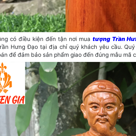
ng có điều kiện đến tận nơi mua
tượng Trần Hư
rần Hưng Đạo tại địa chỉ quý khách yêu cầu. Quý
oán để đảm bảo sản phẩm giao đến đúng mẫu mã ch