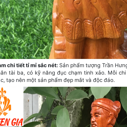
 chi tiết tỉ mỉ sắc nét:
Sản phẩm tượng Trần Hưng 
ân tài ba, có kỹ năng đục chạm tinh xảo. Mỗi chi t
ác, tạo nên một sản phẩm đẹp mắt và độc đáo.