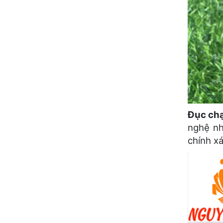
Đục chạm
nghệ nh
chính x