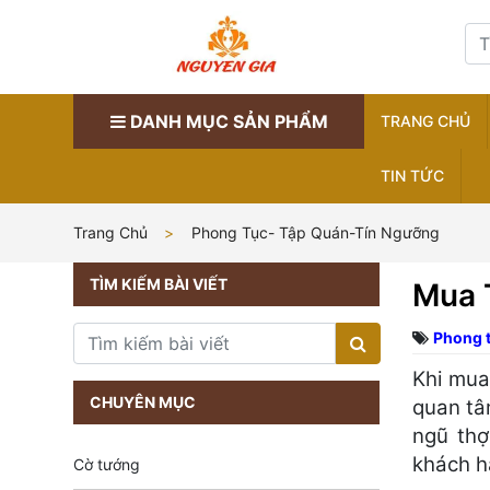
DANH MỤC SẢN PHẨM
TRANG CHỦ
TIN TỨC
Trang Chủ
Phong Tục- Tập Quán-Tín Ngưỡng
TÌM KIẾM BÀI VIẾT
Mua 
Phong 
Khi mua
CHUYÊN MỤC
quan t
ngũ thợ
khách h
Cờ tướng