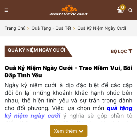
0
Trang Chủ
Quà Tặng - Quà Tết
Quà Kỷ Niệm Ngày Cưới
QUÀ KỶ NIỆM NGÀY CƯỚI
BỘ LỌC
Quà Kỷ Niệm Ngày Cưới - Trao Niềm Vui, Bồi
Đắp Tình Yêu
Ngày kỷ niệm cưới là dịp đặc biệt để các cặp
đôi ôn lại những khoảnh khắc hạnh phúc bên
nhau, thể hiện tình yêu và sự trân trọng dành
cho đối phương. Việc lựa chọn món
quà tặng
kỷ niệm ngày cưới
ý nghĩa sẽ góp phần tô
điểm thêm cho ngày đặc biệt này, giúp tình yêu
thêm bền chặt và gắn kết.
Xem thêm