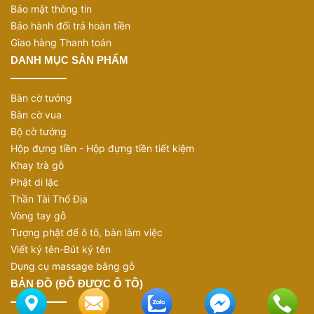
Bảo mật thông tin
19 năm: Topaz (Topaz)
Bảo hành đổi trả hoàn tiền
21 năm: Vàng (Gold)
Giao hàng Thanh toán
DANH MỤC SẢN PHẨM
22 năm: Zirconium (Zirconium)
23 năm: Vanadium (Vanadium)
Bàn cờ tướng
24 năm: Bạch kim (Platinum)
Bàn cờ vua
Bộ cờ tướng
26 năm: Ngọc bích (Jade)
Hộp đựng tiền - Hộp đựng tiền tiết kiệm
Khay trà gỗ
Xem thêm:
Lời Chúc Kỷ Niệm Ngày
Phật di lặc
Cưới - Trao Gửi Yêu Thương Và Niềm Vui
Thần Tài Thổ Địa
Vòng tay gỗ
Tượng phật để ô tô, bàn làm việc
Viết ký tên-Bút ký tên
Lựa Chọn Quà Tặng Kỷ Niệm Ngày Cưới Phù
Dụng cụ massage bằng gỗ
Hợp
BẢN ĐỒ (ĐỖ ĐƯỢC Ô TÔ)
Việc lựa chọn quà tặng kỷ niệm ngày cưới cần
dựa trên nhiều yếu tố như sở thích, nhu cầu,