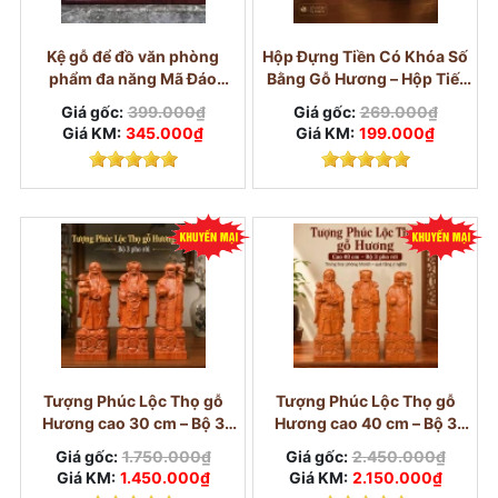
Kệ gỗ để đồ văn phòng
Hộp Đựng Tiền Có Khóa Số
phẩm đa năng Mã Đáo
Bằng Gỗ Hương – Hộp Tiết
Thành Công
Kiệm 300 Tờ
Giá gốc:
399.000₫
Giá gốc:
269.000₫
Giá KM:
345.000₫
Giá KM:
199.000₫
Thể hiện sự trân trọng:
Trao tặng quà kỷ niệm
là cách để bạn thể hiện sự trân trọng đối với
người bạn đời, cho họ biết rằng bạn luôn ghi
nhớ và trân quý những gì họ đã làm cho mình.
Tượng Phúc Lộc Thọ gỗ
Tượng Phúc Lộc Thọ gỗ
Bồi đắp tình yêu:
Một món quà quà kỷ niệm
Hương cao 30 cm – Bộ 3
Hương cao 40 cm – Bộ 3
ngày cưới ý nghĩa sẽ giúp hâm nóng tình cảm,
pho rời
pho rời
Giá gốc:
1.750.000₫
Giá gốc:
2.450.000₫
bồi đắp thêm cho tình yêu thêm bền chặt và
Giá KM:
1.450.000₫
Giá KM:
2.150.000₫
gắn kết.