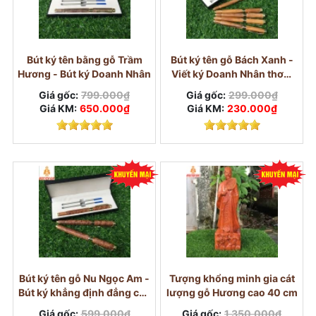
Bút ký tên bằng gỗ Trầm
Bút ký tên gỗ Bách Xanh -
Hương - Bút ký Doanh Nhân
Viết ký Doanh Nhân thơm
mát
Giá gốc:
799.000₫
Giá gốc:
299.000₫
Giá KM:
650.000₫
Giá KM:
230.000₫
Trái cây và hoa (4 năm):
Tượng trưng cho sự
Bút ký tên gỗ Nu Ngọc Am -
Tượng khổng minh gia cát
ngọt ngào, tươi mới và sự sinh sôi nảy nở trong
Bút ký khẳng định đẳng cấp
lượng gỗ Hương cao 40 cm
Doanh Nhân
tình yêu.
Giá gốc:
599.000₫
Giá gốc:
1.350.000₫