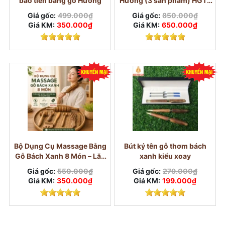
bao tiền bằng gỗ Hương
Hương (3 sản phẩm) HGT-
nàn, mãnh liệt và trường tồn trong tình yêu.
01
Giá gốc:
499.000₫
Giá gốc:
850.000₫
Shaphire (45 năm):
Biểu trưng cho sự thông
Giá KM:
350.000₫
Giá KM:
650.000₫
thái, trung thành và niềm tin trong tình yêu.
Bộ Dụng Cụ Massage Bằng
Bút ký tên gỗ thơm bách
Gỗ Bách Xanh 8 Món – Lăn
xanh kiểu xoay
Day Cổ Vai Gáy, Mặt, Lưng
Giá gốc:
550.000₫
Giá gốc:
279.000₫
Giá KM:
350.000₫
Giá KM:
199.000₫