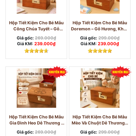
tiền theo hai mục tiêu khác nhau, ví dụ tiền tiết
kiệm và tiền được dùng sau.
Hộp Tiết Kiệm Cho Bé Mẫu
Hộp Tiết Kiệm Cho Bé Mẫu
Đừng chỉ mua một chiếc hộp để bỏ tiền
Công Chúa Tuyết – Gỗ
Doremon – Gỗ Hương, Khóa
Hương, Khóa Số
Số
Giá gốc:
269.000₫
Giá gốc:
299.000₫
Giá KM:
239.000₫
Giá KM:
239.000₫
Hộp Tiết Kiệm Cho Bé Mẫu
Hộp Tiết Kiệm Cho Bé Mẫu
Gia Đình Heo Dễ Thương –
Mèo Và Chuột Dễ Thương –
Gỗ Hương, Khóa Số
Gỗ Hương, Khóa Số
Giá gốc:
269.000₫
Giá gốc:
299.000₫