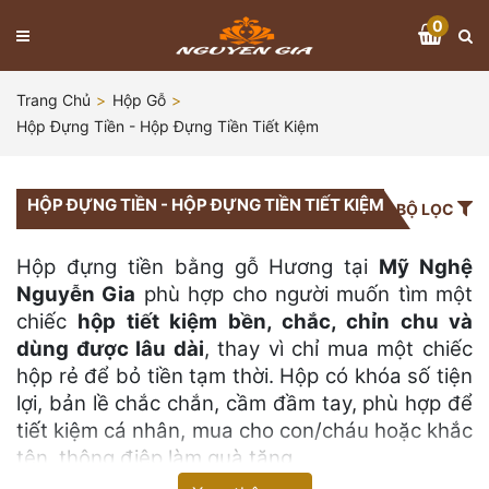
0
Trang Chủ
Hộp Gỗ
Hộp Đựng Tiền - Hộp Đựng Tiền Tiết Kiệm
HỘP ĐỰNG TIỀN - HỘP ĐỰNG TIỀN TIẾT KIỆM
BỘ LỌC
Hộp đựng tiền bằng gỗ Hương tại
Mỹ Nghệ
Nguyễn Gia
phù hợp cho người muốn tìm một
chiếc
hộp tiết kiệm bền, chắc, chỉn chu và
dùng được lâu dài
, thay vì chỉ mua một chiếc
hộp rẻ để bỏ tiền tạm thời. Hộp có khóa số tiện
lợi, bản lề chắc chắn, cầm đầm tay, phù hợp để
tiết kiệm cá nhân, mua cho con/cháu hoặc khắc
tên, thông điệp làm quà tặng.