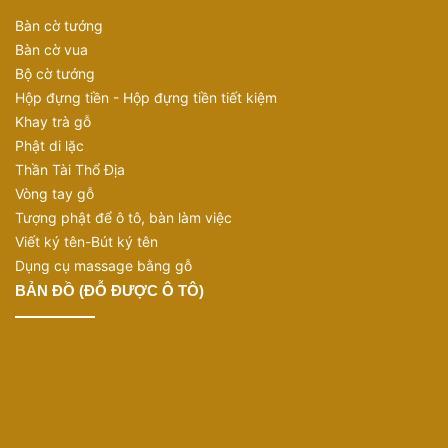
Bàn cờ tướng
Bàn cờ vua
Bộ cờ tướng
Hộp đựng tiền - Hộp đựng tiền tiết kiệm
Khay trà gỗ
Phật di lặc
Thần Tài Thổ Địa
Vòng tay gỗ
Tượng phật để ô tô, bàn làm việc
Viết ký tên-Bút ký tên
Dụng cụ massage bằng gỗ
BẢN ĐỒ (ĐỖ ĐƯỢC Ô TÔ)
Giá của hộp đựng tiền tại
Mỹ Nghệ Nguyễn Gia
có thể cao hơn một số mẫu phổ thông. Nhưng