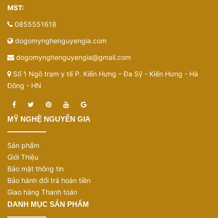
MST:
0855551618
dogomynghenguyengia.com
dogomynghenguyengia@gmail.com
Số 1 Ngõ trạm y tế P. Kiến Hưng – Đa Sỹ - Kiến Hưng - Hà
Đông - HN
Sức chứa 300 tờ hoặc 600 tờ là cách tính theo
số lượng tờ tiền để khách dễ hình dung. Số tiền
MỸ NGHỆ NGUYỄN GIA
thực tế đựng được sẽ tùy theo mệnh giá, ví dụ
tiền 500K, 200K, 100K hoặc các mệnh giá nhỏ
Sản phẩm
hơn.
Giới Thiệu
Bảo mật thông tin
Vì sao hộp đựng tiền của Mỹ Nghệ Nguyễn
Bảo hành đổi trả hoàn tiền
Gia có giá cao hơn một số mẫu trên thị
Giao hàng Thanh toán
trường?
DANH MỤC SẢN PHẨM