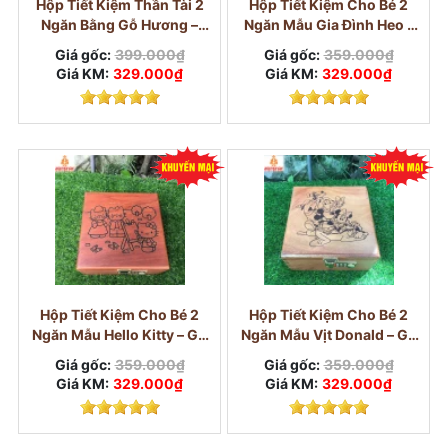
Mẫu 1 ngăn có kích thước 19 x 10 x 10cm, sức
Hộp Tiết Kiệm Thần Tài 2
Hộp Tiết Kiệm Cho Bé 2
chứa khoảng 300 tờ tiền, giá hiện tại 199K. Đây
Ngăn Bằng Gỗ Hương –
Ngăn Mẫu Gia Đình Heo –
Khóa Số Cỡ Lớn
Gỗ Hương, Khóa Số
là mẫu chủ lực của shop vì kích thước vừa phải,
Giá gốc:
399.000₫
Giá gốc:
359.000₫
giá hợp lý, có khóa số tiện lợi và phù hợp với đa
Giá KM:
329.000₫
Giá KM:
329.000₫
số nhu cầu tiết kiệm cá nhân.
Hộp Tiết Kiệm Cho Bé 2
Hộp Tiết Kiệm Cho Bé 2
Ngăn Mẫu Hello Kitty – Gỗ
Ngăn Mẫu Vịt Donald – Gỗ
Hương, Khóa Số
Hương, Khóa Số
Giá gốc:
359.000₫
Giá gốc:
359.000₫
Giá KM:
329.000₫
Giá KM:
329.000₫