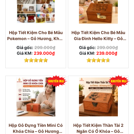
tay
thì khác. Nó
không chỉ là nơi cất tiền
,
mà
còn giống như một lời nhắc nhỏ mỗi ngày
:
mình đang
dành dụm cho một mục tiêu nào
đó
. Khi chiếc hộp đủ đẹp, đủ chắc và đủ
nghiêm túc, việc tiết kiệm cũng có cảm giác
Hộp Tiết Kiệm Cho Bé Mẫu
Hộp Tiết Kiệm Cho Bé Mẫu
Pokemon – Gỗ Hương, Khóa
Gia Đình Hello Kitty – Gỗ
đáng làm hơn.
Số
Hương, Khóa Số
Giá gốc:
299.000₫
Giá gốc:
299.000₫
Hộp đựng tiền bằng gỗ Hương phù hợp với
Giá KM:
239.000₫
Giá KM:
239.000₫
ai?
Hộp Gỗ Đựng Tiền Mini Có
Hộp Tiết Kiệm Thần Tài 2
Khóa Chìa – Gỗ Hương
Ngăn Có Ổ Khóa – Gỗ