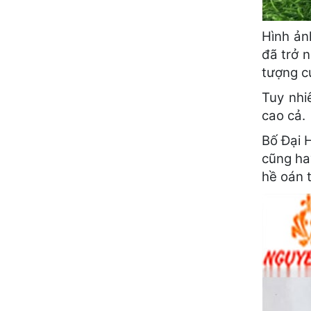
Hình ản
đã trở 
tượng củ
Tuy nhi
cao cả.
Bố Đại H
cũng ha
hề oán 