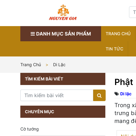
DANH MỤC SẢN PHẨM
TRANG CHỦ
TIN TỨC
Trang Chủ
Di Lặc
TÌM KIẾM BÀI VIẾT
Phật 
Di lặc
Trong x
CHUYÊN MỤC
trưng b
mang đế
Cờ tướng