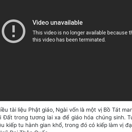
iều tài liệu Phật giáo, Ngài vốn là một vị Bồ Tát m
i Đất trong tương lai xa để giáo hóa chúng sinh. T
ều kiếp tu hành gian khổ, trong đó có kiếp làm vị 