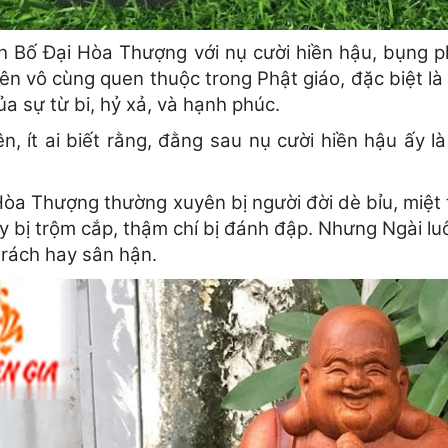
h Bố Đại Hòa Thượng với nụ cười hiền hậu, bụng phệ
nên vô cùng quen thuộc trong Phật giáo, đặc biệt l
a sự từ bi, hỷ xả, và hạnh phúc.
ên, ít ai biết rằng, đằng sau nụ cười hiền hậu ấy 
òa Thượng thường xuyên bị người đời dè bỉu, miệt t
y bị trộm cắp, thậm chí bị đánh đập. Nhưng Ngài luô
trách hay sân hận.