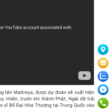
ang tên Maitreya, được dự đoán sẽ xuất hiện
uy nhiên, trước khi thành Phật, Ngài đã trải
đạo sĩ Bố Đại Hòa Thượng tại Trung Quốc vào