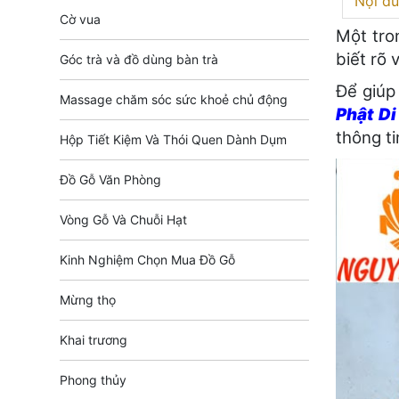
Nội du
Cờ vua
Một tro
biết rõ
Góc trà và đồ dùng bàn trà
Để giúp
Massage chăm sóc sức khoẻ chủ động
Phật Di
thông ti
Hộp Tiết Kiệm Và Thói Quen Dành Dụm
Đồ Gỗ Văn Phòng
Vòng Gỗ Và Chuỗi Hạt
Kinh Nghiệm Chọn Mua Đồ Gỗ
Mừng thọ
Khai trương
Phong thủy