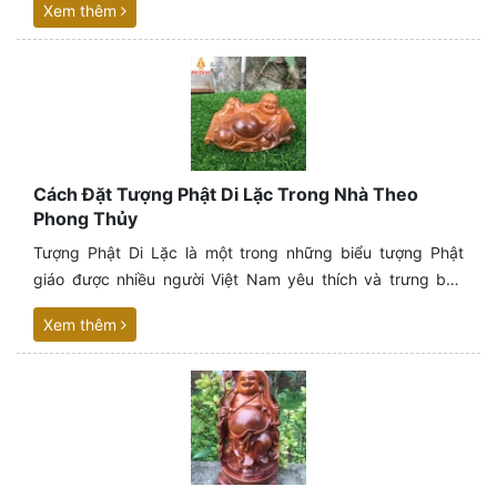
Xem thêm
tròn tượng trưng cho sự may mắn, tài lộc và sung túc,
được tin rằng sẽ mang lại những điều tốt đẹp cho gia chủ.
Cách Đặt Tượng Phật Di Lặc Trong Nhà Theo
Phong Thủy
Tượng Phật Di Lặc là một trong những biểu tượng Phật
giáo được nhiều người Việt Nam yêu thích và trưng bày
trong nhà. Phật Di Lặc được biết đến với nụ cười hiền hậu,
Xem thêm
bụng phệ, tượng trưng cho sự an lạc, hạnh phúc và may
mắn. Cách đặt tượng phật di lặc trong nhà đúng theo
phong thủy sẽ giúp gia chủ thu hút tài lộc, bình an và
mang lại nhiều điều tốt đẹp.