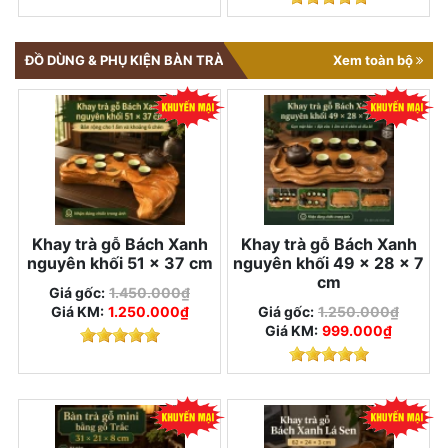
ĐỒ DÙNG & PHỤ KIỆN BÀN TRÀ
Xem toàn bộ
Khay trà gỗ Bách Xanh
Khay trà gỗ Bách Xanh
nguyên khối 51 × 37 cm
nguyên khối 49 × 28 × 7
cm
Giá gốc:
1.450.000₫
Giá KM:
1.250.000₫
Giá gốc:
1.250.000₫
Giá KM:
999.000₫