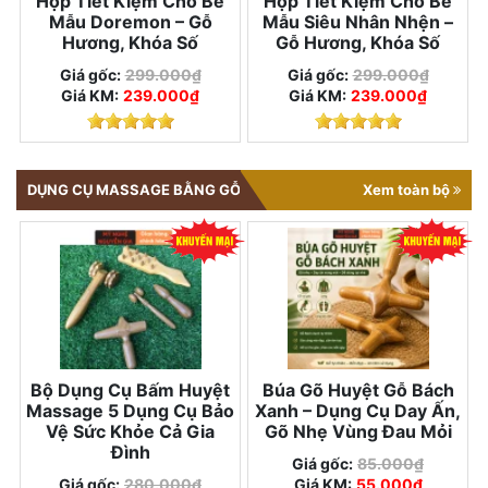
Hộp Tiết Kiệm Cho Bé
Hộp Tiết Kiệm Cho Bé
Mẫu Doremon – Gỗ
Mẫu Siêu Nhân Nhện –
Hương, Khóa Số
Gỗ Hương, Khóa Số
Giá gốc:
299.000₫
Giá gốc:
299.000₫
Giá KM:
239.000₫
Giá KM:
239.000₫
DỤNG CỤ MASSAGE BẰNG GỖ
Xem toàn bộ
Bộ Dụng Cụ Bấm Huyệt
Búa Gõ Huyệt Gỗ Bách
Massage 5 Dụng Cụ Bảo
Xanh – Dụng Cụ Day Ấn,
Vệ Sức Khỏe Cả Gia
Gõ Nhẹ Vùng Đau Mỏi
Đình
Giá gốc:
85.000₫
Giá gốc:
280.000₫
Giá KM:
55.000₫