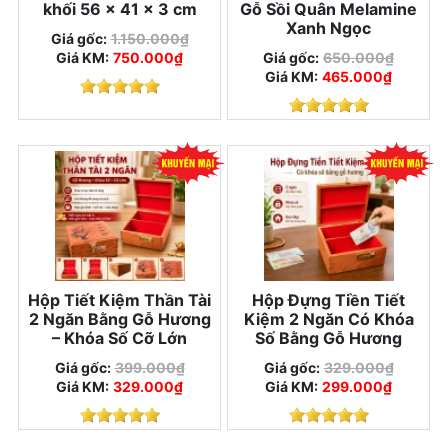
khối 56 × 41 × 3 cm
Gỗ Sồi Quân Melamine
Xanh Ngọc
Giá gốc:
1.150.000₫
Giá KM:
750.000₫
Giá gốc:
650.000₫
Giá KM:
465.000₫
Hộp Tiết Kiệm Thần Tài
Hộp Đựng Tiền Tiết
2 Ngăn Bằng Gỗ Hương
Kiệm 2 Ngăn Có Khóa
– Khóa Số Cỡ Lớn
Số Bằng Gỗ Hương
Giá gốc:
399.000₫
Giá gốc:
329.000₫
Giá KM:
329.000₫
Giá KM:
299.000₫