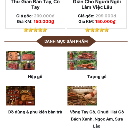
Thư Giãn Bàn Tay, Cổ
Giãn Cho Người Ngồi
Tay
Làm Việc Lâu
Giá gốc:
299.000₫
Giá gốc:
299.000₫
Giá KM:
150.000₫
Giá KM:
150.000₫
DANH MỤC SẢN PHẨM
Hộp gỗ
Tượng gỗ
Đồ dùng & phụ kiện bàn trà
Vòng Tay Gỗ, Chuỗi Hạt Gỗ
Bách Xanh, Ngọc Am, Sưa
Lào