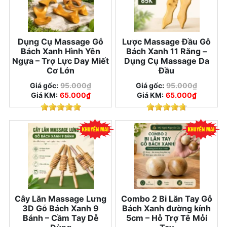
Dụng Cụ Massage Gỗ
Lược Massage Đầu Gỗ
Bách Xanh Hình Yên
Bách Xanh 11 Răng –
Ngựa – Trợ Lực Day Miết
Dụng Cụ Massage Da
Cơ Lớn
Đầu
Giá gốc:
95.000₫
Giá gốc:
95.000₫
Giá KM:
65.000₫
Giá KM:
65.000₫
Cây Lăn Massage Lưng
Combo 2 Bi Lăn Tay Gỗ
3D Gỗ Bách Xanh 9
Bách Xanh đường kính
Bánh – Cầm Tay Dễ
5cm – Hỗ Trợ Tê Mỏi