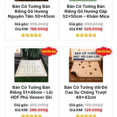
Bàn Cờ Tướng Bán
Bàn Cờ Tướng Bán
Riêng Gỗ Hương
Riêng Gỗ Hương Gấp
Nguyên Tấm 50×45cm
52×50cm – Khảm Mica
Giá gốc:
999.000₫
Giá gốc:
699.000₫
Giá KM:
799.000₫
Giá KM:
529.000₫
Bàn Cờ Tướng Bán
Bàn Cờ Tướng Vải Đế
Riêng 51×46cm – Lõi
Cao Su Chống Trượt
HDF Phủ Veneer Sồi
49x42cm
Giá gốc:
450.000₫
Giá gốc:
199.000₫
Giá KM:
299.000₫
Giá KM:
129.000₫