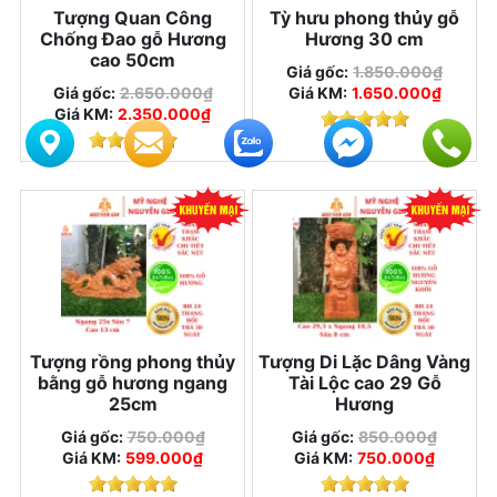
Tượng Quan Công
Tỳ hưu phong thủy gỗ
Chống Đao gỗ Hương
Hương 30 cm
cao 50cm
Giá gốc:
1.850.000₫
Giá gốc:
2.650.000₫
Giá KM:
1.650.000₫
Giá KM:
2.350.000₫
Tượng rồng phong thủy
Tượng Di Lặc Dâng Vàng
bằng gỗ hương ngang
Tài Lộc cao 29 Gỗ
25cm
Hương
Giá gốc:
750.000₫
Giá gốc:
850.000₫
Giá KM:
599.000₫
Giá KM:
750.000₫