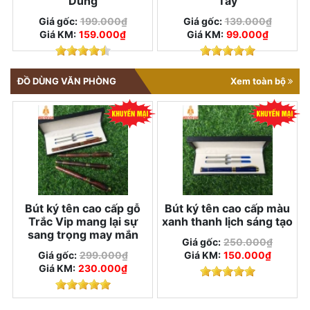
Dùng
Tay
Giá gốc:
199.000₫
Giá gốc:
139.000₫
Giá KM:
159.000₫
Giá KM:
99.000₫
ĐỒ DÙNG VĂN PHÒNG
Xem toàn bộ
Bút ký tên cao cấp gỗ
Bút ký tên cao cấp màu
Trắc Vip mang lại sự
xanh thanh lịch sáng tạo
sang trọng may mắn
Giá gốc:
250.000₫
Giá gốc:
299.000₫
Giá KM:
150.000₫
Giá KM:
230.000₫