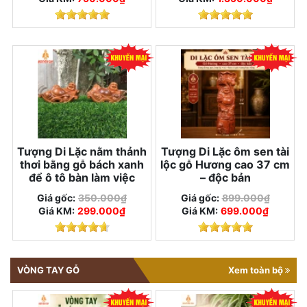
Tượng Di Lặc nằm thảnh
Tượng Di Lặc ôm sen tài
thơi bằng gỗ bách xanh
lộc gỗ Hương cao 37 cm
để ô tô bàn làm việc
– độc bản
Giá gốc:
350.000₫
Giá gốc:
899.000₫
Giá KM:
299.000₫
Giá KM:
699.000₫
VÒNG TAY GỖ
Xem toàn bộ