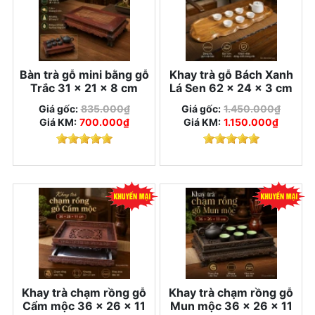
Bàn trà gỗ mini bằng gỗ
Khay trà gỗ Bách Xanh
Trắc 31 × 21 × 8 cm
Lá Sen 62 × 24 × 3 cm
Giá gốc:
835.000₫
Giá gốc:
1.450.000₫
Giá KM:
700.000₫
Giá KM:
1.150.000₫
Khay trà chạm rồng gỗ
Khay trà chạm rồng gỗ
Cẩm mộc 36 × 26 × 11
Mun mộc 36 × 26 × 11