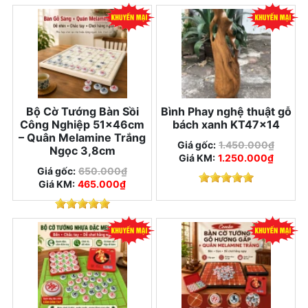
Bộ Cờ Tướng Bàn Sồi
Bình Phay nghệ thuật gỗ
Công Nghiệp 51×46cm
bách xanh KT47x14
– Quân Melamine Trắng
Giá gốc:
1.450.000₫
Ngọc 3,8cm
Giá KM:
1.250.000₫
Giá gốc:
650.000₫
Giá KM:
465.000₫