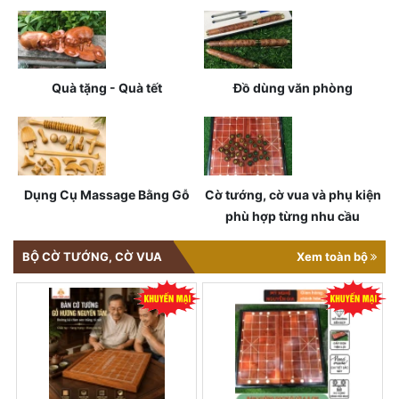
Quà tặng - Quà tết
Đồ dùng văn phòng
Dụng Cụ Massage Bằng Gỗ
Cờ tướng, cờ vua và phụ kiện
phù hợp từng nhu cầu
BỘ CỜ TƯỚNG, CỜ VUA
Xem toàn bộ