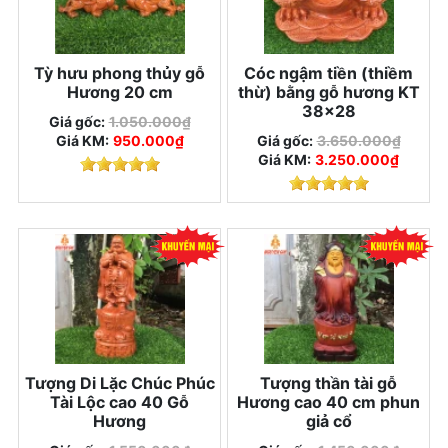
Tỳ hưu phong thủy gỗ
Cóc ngậm tiền (thiềm
Hương 20 cm
thừ) bằng gỗ hương KT
38x28
Giá gốc:
1.050.000₫
Giá KM:
950.000₫
Giá gốc:
3.650.000₫
Giá KM:
3.250.000₫
Tượng Di Lặc Chúc Phúc
Tượng thần tài gỗ
Tài Lộc cao 40 Gỗ
Hương cao 40 cm phun
Hương
giả cổ