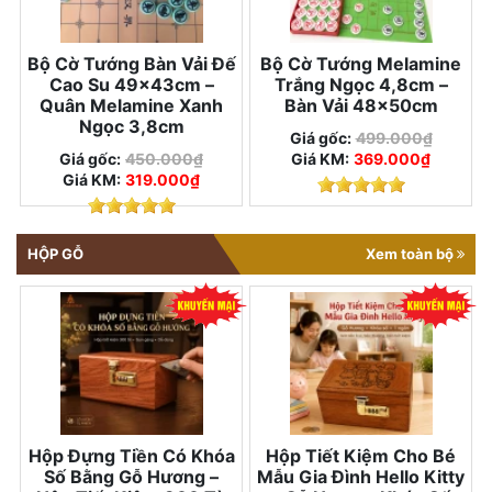
Bộ Cờ Tướng Bàn Vải Đế
Bộ Cờ Tướng Melamine
Cao Su 49×43cm –
Trắng Ngọc 4,8cm –
Quân Melamine Xanh
Bàn Vải 48×50cm
Ngọc 3,8cm
Giá gốc:
499.000₫
Giá gốc:
450.000₫
Giá KM:
369.000₫
Giá KM:
319.000₫
HỘP GỖ
Xem toàn bộ
Hộp Đựng Tiền Có Khóa
Hộp Tiết Kiệm Cho Bé
Số Bằng Gỗ Hương –
Mẫu Gia Đình Hello Kitty