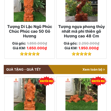
Tượng Di Lặc Ngũ Phúc
Tượng ngựa phong thủy
Chúc Phúc cao 50 Gỗ
nhất mã phi thiên gỗ
Hương
Hương cao 48 Cm
Giá gốc:
1.850.000₫
Giá gốc:
2.250.000₫
Giá KM:
1.650.000₫
Giá KM:
1.950.000₫
QUÀ TẶNG - QUÀ TẾT
Xem toàn bộ