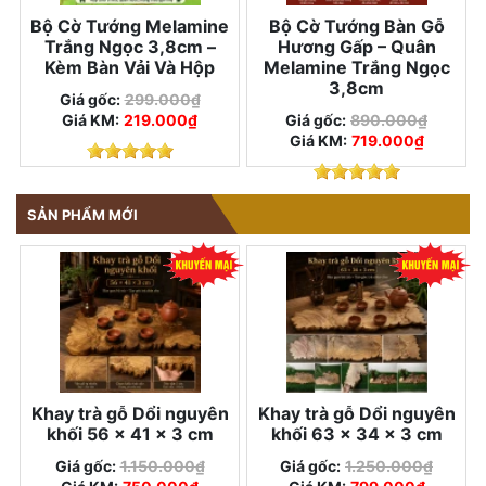
Bộ Cờ Tướng Melamine
Bộ Cờ Tướng Bàn Gỗ
Trắng Ngọc 3,8cm –
Hương Gấp – Quân
Kèm Bàn Vải Và Hộp
Melamine Trắng Ngọc
3,8cm
Giá gốc:
299.000₫
Giá KM:
219.000₫
Giá gốc:
890.000₫
Giá KM:
719.000₫
SẢN PHẨM MỚI
Khay trà gỗ Dổi nguyên
Khay trà gỗ Dổi nguyên
khối 56 × 41 × 3 cm
khối 63 × 34 × 3 cm
Giá gốc:
1.150.000₫
Giá gốc:
1.250.000₫