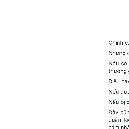
Chính c
Nhưng q
Nếu có 
thường 
Điều nà
Nếu đượ
Nếu bị 
Đây cũn
quân, kí
cảm nhậ