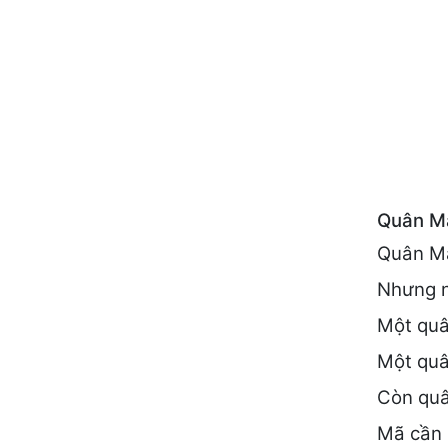
Quân Mã
Quân Mã
Nhưng n
Một quân
Một quâ
Còn quâ
Mã cần 