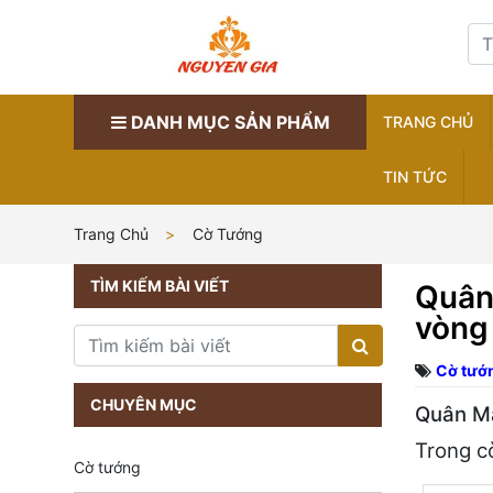
DANH MỤC SẢN PHẨM
TRANG CHỦ
TIN TỨC
Trang Chủ
Cờ Tướng
TÌM KIẾM BÀI VIẾT
Quân 
vòng
Cờ tướ
CHUYÊN MỤC
Quân Mã
Trong c
Cờ tướng