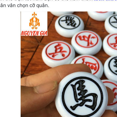
ân vân chọn cỡ quân.