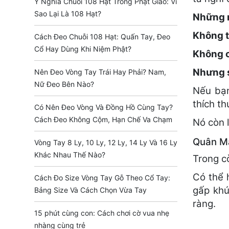
Ý Nghĩa Chuỗi 108 Hạt Trong Phật Giáo: Vì
Sao Lại Là 108 Hạt?
Những n
Không 
Cách Đeo Chuỗi 108 Hạt: Quấn Tay, Đeo
Cổ Hay Dùng Khi Niệm Phật?
Không c
Nhưng s
Nên Đeo Vòng Tay Trái Hay Phải? Nam,
Nữ Đeo Bên Nào?
Nếu bạn
thích th
Có Nên Đeo Vòng Và Đồng Hồ Cùng Tay?
Cách Đeo Không Cộm, Hạn Chế Va Chạm
Nó còn 
Quân Mã
Vòng Tay 8 Ly, 10 Ly, 12 Ly, 14 Ly Và 16 Ly
Khác Nhau Thế Nào?
Trong c
Có thể 
Cách Đo Size Vòng Tay Gỗ Theo Cổ Tay:
gấp khú
Bảng Size Và Cách Chọn Vừa Tay
ràng.
15 phút cùng con: Cách chơi cờ vua nhẹ
nhàng cùng trẻ