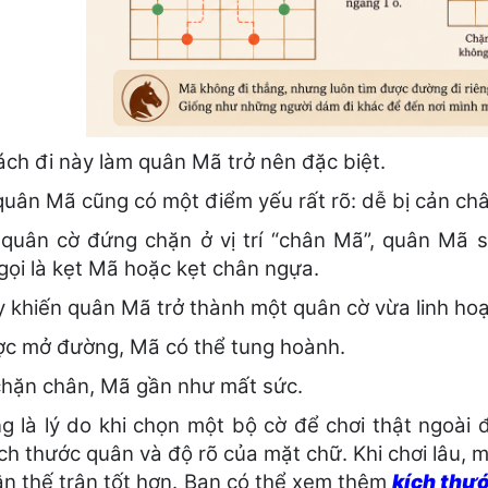
ách đi này làm quân Mã trở nên đặc biệt.
uân Mã cũng có một điểm yếu rất rõ: dễ bị cản châ
quân cờ đứng chặn ở vị trí “chân Mã”, quân Mã s
gọi là kẹt Mã hoặc kẹt chân ngựa.
y khiến quân Mã trở thành một quân cờ vừa linh hoạ
c mở đường, Mã có thể tung hoành.
chặn chân, Mã gần như mất sức.
g là lý do khi chọn một bộ cờ để chơi thật ngoài 
ch thước quân và độ rõ của mặt chữ. Khi chơi lâu, 
n thế trận tốt hơn. Bạn có thể xem thêm
kích thướ