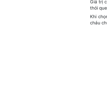
Giá trị
thói qu
Khi chọ
cháu ch