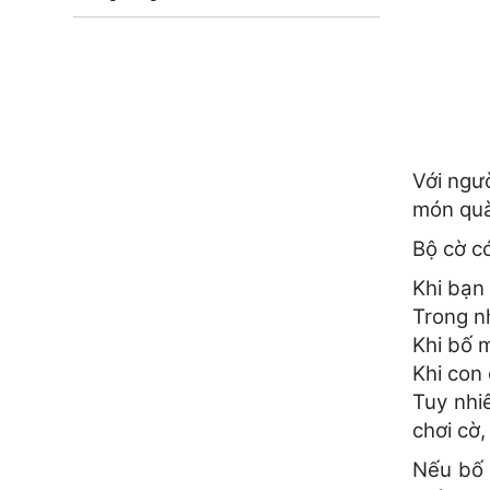
Với ngư
món quà 
Bộ cờ c
Khi bạn
Trong n
Khi bố 
Khi con
Tuy nhi
chơi cờ,
Nếu bố 