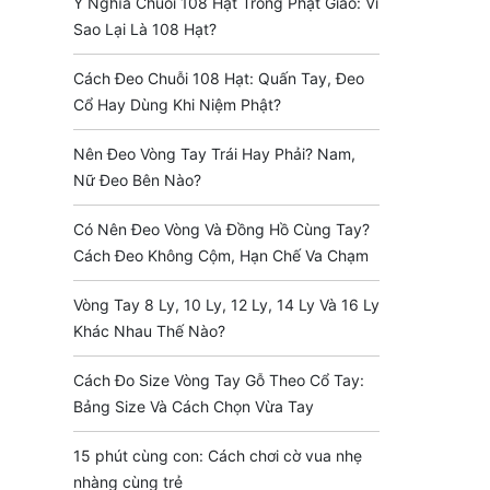
Ý Nghĩa Chuỗi 108 Hạt Trong Phật Giáo: Vì
Sao Lại Là 108 Hạt?
Cách Đeo Chuỗi 108 Hạt: Quấn Tay, Đeo
Cổ Hay Dùng Khi Niệm Phật?
Nên Đeo Vòng Tay Trái Hay Phải? Nam,
Nữ Đeo Bên Nào?
Có Nên Đeo Vòng Và Đồng Hồ Cùng Tay?
Cách Đeo Không Cộm, Hạn Chế Va Chạm
Vòng Tay 8 Ly, 10 Ly, 12 Ly, 14 Ly Và 16 Ly
Khác Nhau Thế Nào?
Cách Đo Size Vòng Tay Gỗ Theo Cổ Tay:
Bảng Size Và Cách Chọn Vừa Tay
15 phút cùng con: Cách chơi cờ vua nhẹ
nhàng cùng trẻ