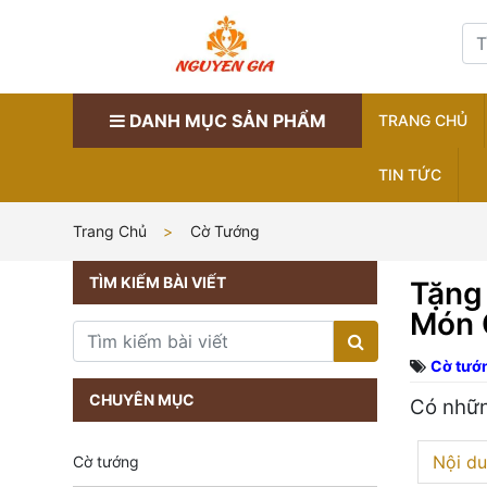
DANH MỤC SẢN PHẨM
TRANG CHỦ
TIN TỨC
Trang Chủ
Cờ Tướng
TÌM KIẾM BÀI VIẾT
Tặng
Món 
Cờ tướ
CHUYÊN MỤC
Có nhữn
Nội du
Cờ tướng