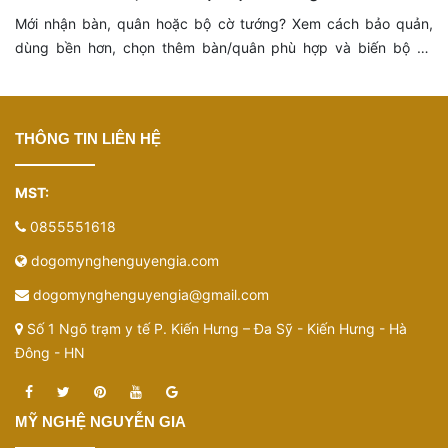
Mới nhận bàn, quân hoặc bộ cờ tướng? Xem cách bảo quản,
dùng bền hơn, chọn thêm bàn/quân phù hợp và biến bộ cờ
thành món đồ ý nghĩa hơn.
THÔNG TIN LIÊN HỆ
MST:
0855551618
dogomynghenguyengia.com
dogomynghenguyengia@gmail.com
Số 1 Ngõ trạm y tế P. Kiến Hưng – Đa Sỹ - Kiến Hưng - Hà
Đông - HN
MỸ NGHỆ NGUYỄN GIA