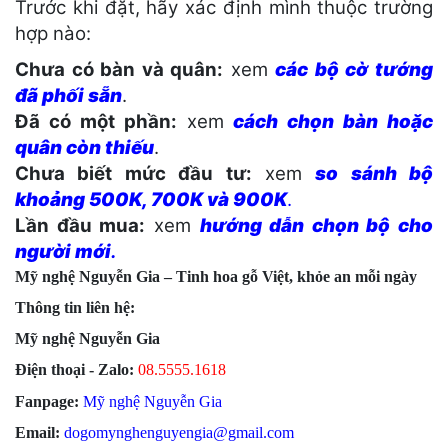
Trước khi đặt, hãy xác định mình thuộc trường
hợp nào:
Chưa có bàn và quân:
xem
các bộ cờ tướng
đã phối sẵn
.
Đã có một phần:
xem
cách chọn bàn hoặc
quân còn thiếu
.
Chưa biết mức đầu tư:
xem
so sánh bộ
khoảng 500K, 700K và 900K
.
Lần đầu mua:
xem
hướng dẫn chọn bộ cho
người mới
.
Mỹ nghệ Nguyễn Gia – Tinh hoa gỗ Việt, khỏe an mỗi ngày
Thông tin liên hệ:
Mỹ nghệ Nguyễn Gia
Điện thoại - Zalo:
08.555
5.1618
Fanpage:
Mỹ nghệ Nguyễn Gia
Email:
dogomynghenguyengia@gmail.com