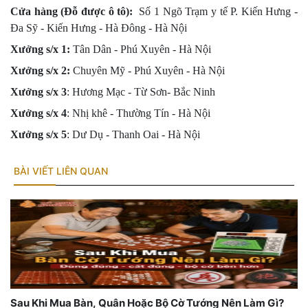
Cửa hàng (Đỗ được ô tô):
Số 1 Ngõ Trạm y tế P. Kiến Hưng -
Đa Sỹ - Kiến Hưng - Hà Đông -
Hà Nội
Xưởng s/x 1:
Tân Dân - Phú Xuyên - Hà Nội
Xưởng s/x
2:
Chuyên Mỹ - Phú Xuyên - Hà Nội
Xưởng s/x
3
: Hương Mạc - Từ Sơn- Bắc Ninh
Xưởng s/x
4
: Nhị khê - Thường Tín - Hà Nội
Xưởng s/x 5
: Dư Dụ - Thanh Oai - Hà Nội
BÀI VIẾT LIÊN QUAN
Sau Khi Mua Bàn, Quân Hoặc Bộ Cờ Tướng Nên Làm Gì?