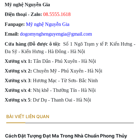
Mỹ nghệ Nguyễn Gia
Điện thoại - Zalo:
08.555
5.1618
Fanpage:
Mỹ nghệ Nguyễn Gia
Email:
dogomynghenguyengia@gmail.com
Cửa hàng (Đỗ được ô tô):
Số 1 Ngõ Trạm y tế P. Kiến Hưng -
Đa Sỹ - Kiến Hưng - Hà Đông -
Hà Nội
Xưởng s/x 1:
Tân Dân - Phú Xuyên - Hà Nội
Xưởng s/x
2:
Chuyên Mỹ - Phú Xuyên - Hà Nội
Xưởng s/x
3
: Hương Mạc - Từ Sơn- Bắc Ninh
Xưởng s/x
4
: Nhị khê - Thường Tín - Hà Nội
Xưởng s/x 5
: Dư Dụ - Thanh Oai - Hà Nội
BÀI VIẾT LIÊN QUAN