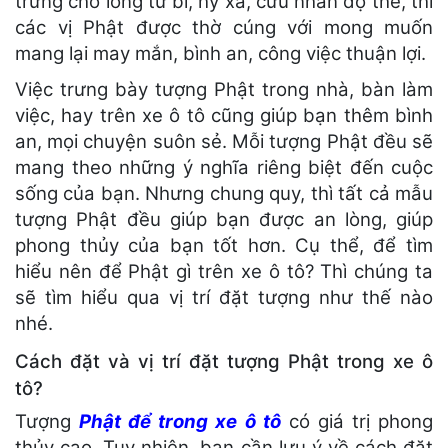
trưng cho lòng từ bi, hỷ xả, cứu nhân độ thế, thì
các vị Phật được thờ cúng với mong muốn
mang lại may mắn, bình an, công việc thuận lợi.
Việc trưng bày tượng Phật trong nhà, bàn làm
việc, hay trên xe ô tô cũng giúp bạn thêm bình
an, mọi chuyện suôn sẻ. Mỗi tượng Phật đều sẽ
mang theo những ý nghĩa riêng biệt đến cuộc
sống của bạn. Nhưng chung quy, thì tất cả mẫu
tượng Phật đều giúp bạn được an lòng, giúp
phong thủy của bạn tốt hơn. Cụ thể, để tìm
hiểu nên để Phật gì trên xe ô tô? Thì chúng ta
sẽ tìm hiểu qua vị trí đặt tượng như thế nào
nhé.
Cách đặt và vị trí đặt tượng Phật trong xe ô
tô?
Tượng
Phật để trong xe ô tô
có giá trị phong
thủy cao. Tuy nhiên, bạn cần lưu ý về cách đặt