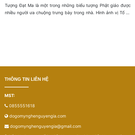
Cách Đặt Tượng Đạt Ma Trong Nhà Chuẩn Phong Thủy
Tượng Đạt Ma là một trong những biểu tượng Phật giáo được
nhiều người ưa chuộng trưng bày trong nhà. Hình ảnh vị Tổ sư
thiền định với ý chí kiên định, nghị lực phi thường tượng trưng
cho sức mạnh tinh thần, sự may mắn và bình an.
THÔNG TIN LIÊN HỆ
MST:
0855551618
dogomynghenguyengia.com
dogomynghenguyengia@gmail.com