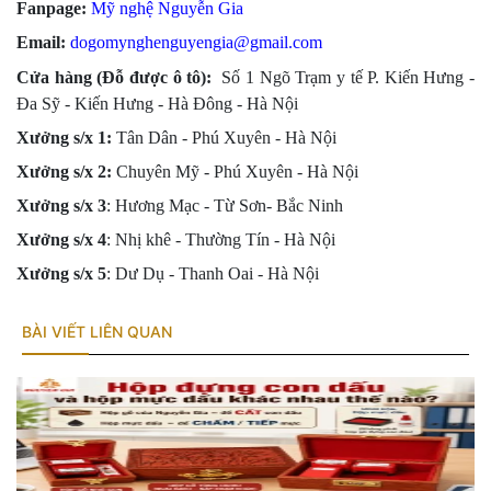
Fanpage:
Mỹ nghệ Nguyễn Gia
Email:
dogomynghenguyengia@gmail.com
Cửa hàng (Đỗ được ô tô):
Số 1 Ngõ Trạm y tế P. Kiến Hưng -
Đa Sỹ - Kiến Hưng - Hà Đông -
Hà Nội
Xưởng s/x 1:
Tân Dân - Phú Xuyên - Hà Nội
Xưởng s/x
2:
Chuyên Mỹ - Phú Xuyên - Hà Nội
Xưởng s/x
3
: Hương Mạc - Từ Sơn- Bắc Ninh
Xưởng s/x
4
: Nhị khê - Thường Tín - Hà Nội
Xưởng s/x 5
: Dư Dụ - Thanh Oai - Hà Nội
BÀI VIẾT LIÊN QUAN