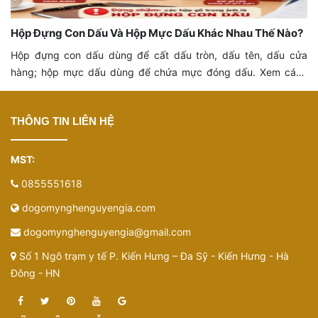
Hộp Đựng Con Dấu Và Hộp Mực Dấu Khác Nhau Thế Nào?
Hộp đựng con dấu dùng để cất dấu tròn, dấu tên, dấu cửa
hàng; hộp mực dấu dùng để chứa mực đóng dấu. Xem cách
phân biệt để chọn đúng sản phẩm.
THÔNG TIN LIÊN HỆ
MST:
0855551618
dogomynghenguyengia.com
dogomynghenguyengia@gmail.com
Số 1 Ngõ trạm y tế P. Kiến Hưng – Đa Sỹ - Kiến Hưng - Hà
Đông - HN