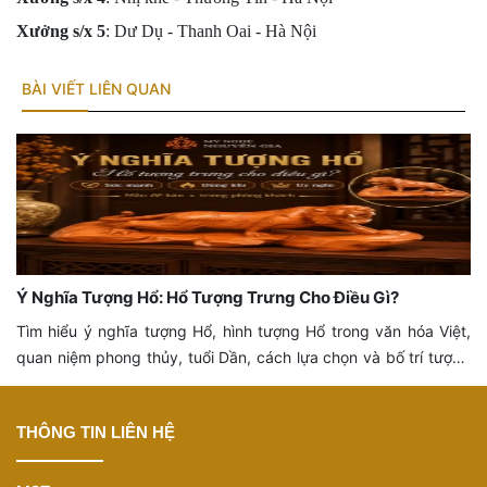
Xưởng s/x 5
: Dư Dụ - Thanh Oai - Hà Nội
BÀI VIẾT LIÊN QUAN
Sau Khi Mua Bột Xông Gỗ Nên Dùng Thế Nào Để Thơm
Vừa, Không Gắt?
Mới nhận bột xông gỗ Bách Xanh hoặc Ngọc Am? Xem cách
dùng lượng vừa đủ, chọn cách xông phù hợp, tránh khói gắt và
bảo quản để giữ mùi tự nhiên lâu hơn.
THÔNG TIN LIÊN HỆ