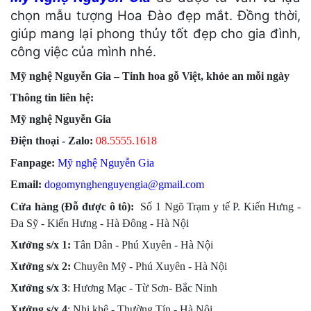
chọn mẫu tượng Hoa Đào đẹp mắt. Đồng thời,
giúp mang lại phong thủy tốt đẹp cho gia đình,
công việc của mình nhé.
Mỹ nghệ Nguyễn Gia – Tinh hoa gỗ Việt, khỏe an mỗi ngày
Thông tin liên hệ:
Mỹ nghệ Nguyễn Gia
Điện thoại - Zalo:
08.555
5.1618
Fanpage:
Mỹ nghệ Nguyễn Gia
Email:
dogomynghenguyengia@gmail.com
Cửa hàng (Đỗ được ô tô):
Số 1 Ngõ Trạm y tế P. Kiến Hưng -
Đa Sỹ - Kiến Hưng - Hà Đông -
Hà Nội
Xưởng s/x 1:
Tân Dân - Phú Xuyên - Hà Nội
Xưởng s/x
2:
Chuyên Mỹ - Phú Xuyên - Hà Nội
Xưởng s/x
3
: Hương Mạc - Từ Sơn- Bắc Ninh
Xưởng s/x
4
: Nhị khê - Thường Tín - Hà Nội