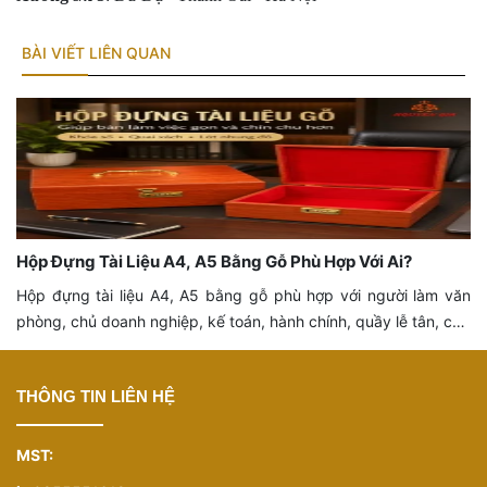
BÀI VIẾT LIÊN QUAN
Hộp Đựng Con Dấu Bằng Gỗ Có Gì Khác Hộp Thông
Thường?
Hộp đựng con dấu bằng gỗ có gì khác hộp thông thường? Tìm
hiểu cách chọn hộp con dấu gỗ chỉn chu, lót nhung đỏ, hình
khắc đẹp, chắc chắn và phù hợp bàn làm việc, văn phòng.
THÔNG TIN LIÊN HỆ
MST: