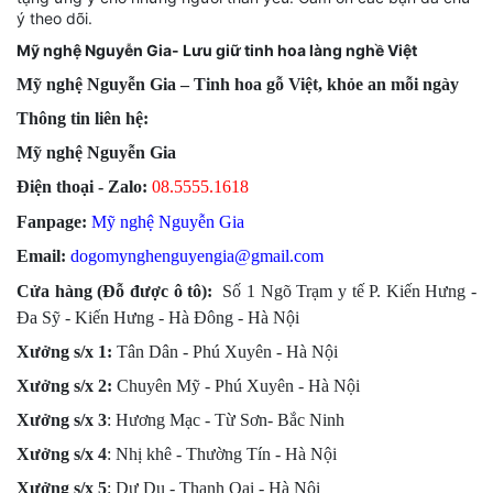
ý theo dõi.
Mỹ nghệ Nguyễn Gia- Lưu giữ tinh hoa làng nghề Việt
Mỹ nghệ Nguyễn Gia – Tinh hoa gỗ Việt, khỏe an mỗi ngày
Thông tin liên hệ:
Mỹ nghệ Nguyễn Gia
Điện thoại - Zalo:
08.555
5.1618
Fanpage:
Mỹ nghệ Nguyễn Gia
Email:
dogomynghenguyengia@gmail.com
Cửa hàng (Đỗ được ô tô):
Số 1 Ngõ Trạm y tế P. Kiến Hưng -
Đa Sỹ - Kiến Hưng - Hà Đông -
Hà Nội
Xưởng s/x 1:
Tân Dân - Phú Xuyên - Hà Nội
Xưởng s/x
2:
Chuyên Mỹ - Phú Xuyên - Hà Nội
Xưởng s/x
3
: Hương Mạc - Từ Sơn- Bắc Ninh
Xưởng s/x
4
: Nhị khê - Thường Tín - Hà Nội
Xưởng s/x 5
: Dư Dụ - Thanh Oai - Hà Nội