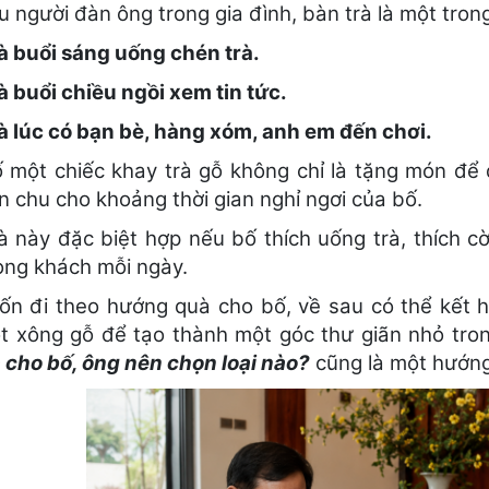
u người đàn ông trong gia đình, bàn trà là một trong
là buổi sáng uống chén trà.
à buổi chiều ngồi xem tin tức.
là lúc có bạn bè, hàng xóm, anh em đến chơi.
 một chiếc khay trà gỗ không chỉ là tặng món để
n chu cho khoảng thời gian nghỉ ngơi của bố.
 này đặc biệt hợp nếu bố thích uống trà, thích cờ
òng khách mỗi ngày.
n đi theo hướng quà cho bố, về sau có thể kết hợp
t xông gỗ để tạo thành một góc thư giãn nhỏ tron
 cho bố, ông nên chọn loại nào?
cũng là một hướng 