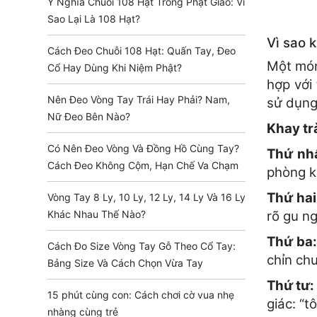
Ý Nghĩa Chuỗi 108 Hạt Trong Phật Giáo: Vì
Sao Lại Là 108 Hạt?
Vì sao 
Cách Đeo Chuỗi 108 Hạt: Quấn Tay, Đeo
Một món
Cổ Hay Dùng Khi Niệm Phật?
hợp với
Nên Đeo Vòng Tay Trái Hay Phải? Nam,
sử dụng
Nữ Đeo Bên Nào?
Khay tr
Có Nên Đeo Vòng Và Đồng Hồ Cùng Tay?
Thứ nh
Cách Đeo Không Cộm, Hạn Chế Va Chạm
phòng k
Thứ hai
Vòng Tay 8 Ly, 10 Ly, 12 Ly, 14 Ly Và 16 Ly
Khác Nhau Thế Nào?
rõ gu n
Thứ ba:
Cách Đo Size Vòng Tay Gỗ Theo Cổ Tay:
chỉn chu
Bảng Size Và Cách Chọn Vừa Tay
Thứ tư
15 phút cùng con: Cách chơi cờ vua nhẹ
giác: “t
nhàng cùng trẻ