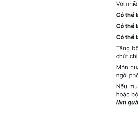
Với nhiề
Có thể 
Có thể l
Có thể 
Tặng bố
chút chỉ
Món quà
ngồi ph
Nếu muố
hoặc bộ
làm quà