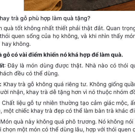
khay trà gỗ phù hợp làm quà tặng?
 quà tốt không nhất thiết phải thật đắt. Quan trọn
 thói quen sống của họ không, và khi nhìn thấy mó
 hay không.
à gỗ có vài điểm khiến nó khá hợp để làm quà.
ất
: Đây là món dùng được thật. Nhà nào có thói q
hách đều có thể dùng.
:
Khay trà gỗ không quá riêng tư. Không giống quầ
gười nhận, khay trà dễ tặng hơn vì nó thuộc nhóm đ
Chất liệu gỗ tự nhiên thường tạo cảm giác mộc, ấm
, một chiếc khay trà đẹp có thể làm bàn trà khác đi
:
Món quà này không quá phô trương. Nó không nói “
ôi chọn một món có thể dùng lâu, hợp với thói quen 