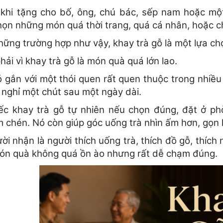
 khi tặng cho bố, ông, chú bác, sếp nam hoặc một
ọn những món quá thời trang, quá cá nhân, hoặc ch
hững trường hợp như vậy, khay trà gỗ là một lựa c
ải vì khay trà gỗ là món quà quá lớn lao.
 gắn với một thói quen rất quen thuộc trong nhiều g
 nghỉ một chút sau một ngày dài.
ếc khay trà gỗ tự nhiên nếu chọn đúng, đặt ở ph
 chén. Nó còn giúp góc uống trà nhìn ấm hơn, gọn
ời nhận là người thích uống trà, thích đồ gỗ, thíc
món quà không quá ồn ào nhưng rất dễ chạm đúng.