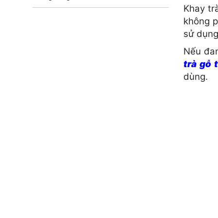
Khay tr
không p
sử dụng
Nếu đan
trà gỗ 
dùng.