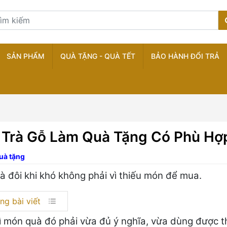
SẢN PHẨM
QUÀ TẶNG - QUÀ TẾT
BẢO HÀNH ĐỔI TRẢ
 Trà Gỗ Làm Quà Tặng Có Phù Hợ
uà tặng
à đôi khi khó không phải vì thiếu món để mua.
ng bài viết
vì món quà đó phải vừa đủ ý nghĩa, vừa dùng được th