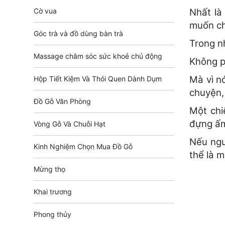
Cờ vua
Nhất là
muốn ch
Góc trà và đồ dùng bàn trà
Trong n
Massage chăm sóc sức khoẻ chủ động
Không ph
Mà vì nó
Hộp Tiết Kiệm Và Thói Quen Dành Dụm
chuyện,
Đồ Gỗ Văn Phòng
Một chi
đựng ấm
Vòng Gỗ Và Chuỗi Hạt
Nếu ngư
Kinh Nghiệm Chọn Mua Đồ Gỗ
thể là 
Mừng thọ
Khai trương
Phong thủy