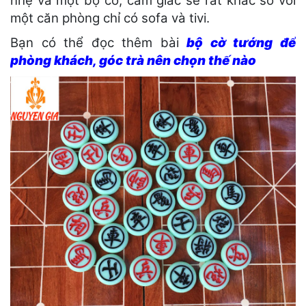
nhẹ và một bộ cờ, cảm giác sẽ rất khác so với
một căn phòng chỉ có sofa và tivi.
Bạn có thể đọc thêm bài
bộ cờ tướng để
phòng khách, góc trà nên chọn thế nào