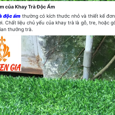
ểm của Khay Trà Độc Ẩm
à độc ẩm
thường có kích thước nhỏ và thiết kế đơn
i. Chất liệu chủ yếu của khay trà là gỗ, tre, hoặc 
ian thưởng trà.