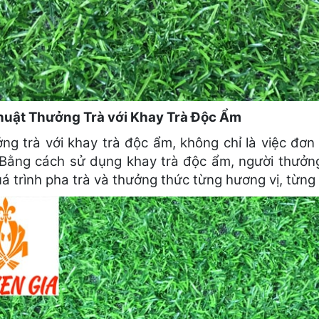
uật Thưởng Trà với Khay Trà Độc Ẩm
ởng trà với khay trà độc ẩm, không chỉ là việc đơn
. Bằng cách sử dụng khay trà độc ẩm, người thưởng 
á trình pha trà và thưởng thức từng hương vị, từng