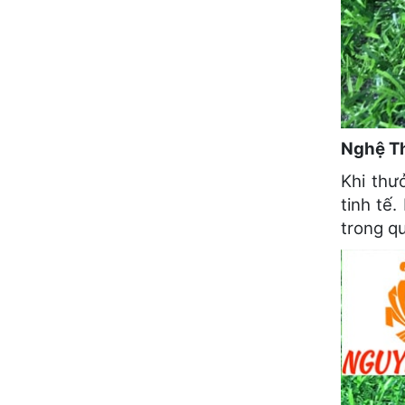
Nghệ Th
Khi thư
tinh tế
trong qu