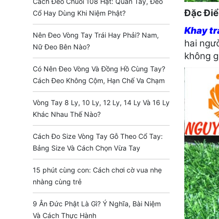
Cách Đeo Chuỗi 108 Hạt: Quấn Tay, Đeo
Đặc Đi
Cổ Hay Dùng Khi Niệm Phật?
Khay tr
Nên Đeo Vòng Tay Trái Hay Phải? Nam,
hai ngườ
Nữ Đeo Bên Nào?
không g
Có Nên Đeo Vòng Và Đồng Hồ Cùng Tay?
Cách Đeo Không Cộm, Hạn Chế Va Chạm
Vòng Tay 8 Ly, 10 Ly, 12 Ly, 14 Ly Và 16 Ly
Khác Nhau Thế Nào?
Cách Đo Size Vòng Tay Gỗ Theo Cổ Tay:
Bảng Size Và Cách Chọn Vừa Tay
15 phút cùng con: Cách chơi cờ vua nhẹ
nhàng cùng trẻ
9 Ân Đức Phật Là Gì? Ý Nghĩa, Bài Niệm
Và Cách Thực Hành