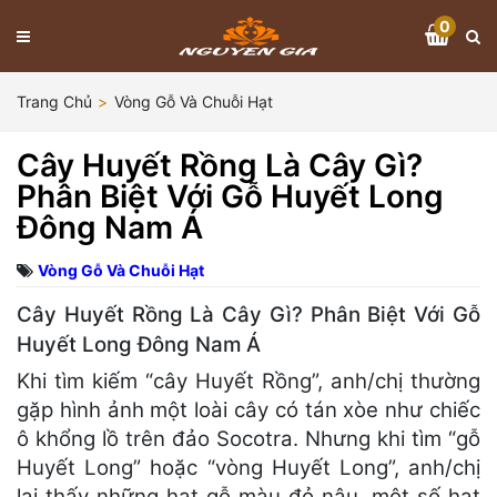
0
Trang Chủ
Vòng Gỗ Và Chuỗi Hạt
Cây Huyết Rồng Là Cây Gì?
Phân Biệt Với Gỗ Huyết Long
Đông Nam Á
Vòng Gỗ Và Chuỗi Hạt
Cây Huyết Rồng Là Cây Gì? Phân Biệt Với Gỗ
Huyết Long Đông Nam Á
Khi tìm kiếm “cây Huyết Rồng”, anh/chị thường
gặp hình ảnh một loài cây có tán xòe như chiếc
ô khổng lồ trên đảo Socotra. Nhưng khi tìm “gỗ
Huyết Long” hoặc “vòng Huyết Long”, anh/chị
lại thấy những hạt gỗ màu đỏ nâu, một số hạt