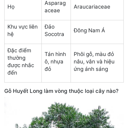
Asparag
Họ
Araucariaceae
aceae
Khu vực liên
Đảo
Đông Nam Á
hệ
Socotra
Đặc điểm
Tán hình
Phôi gỗ, màu đỏ
thường
ô, nhựa
nâu, vân và hiệu
được nhắc
đỏ
ứng ánh sáng
đến
Gỗ Huyết Long làm vòng thuộc loại cây nào?