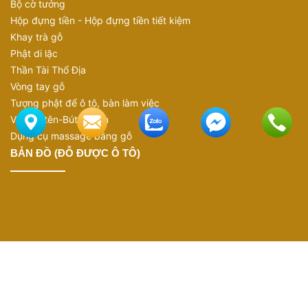
Bộ cờ tướng
Hộp đựng tiền - Hộp đựng tiền tiết kiệm
Khay trà gỗ
Phật di lặc
Thần Tài Thổ Địa
Vòng tay gỗ
Tượng phật để ô tô, bàn làm việc
Viết ký tên-Bút ký tên
Dụng cụ massage bằng gỗ
BẢN ĐỒ (ĐỖ ĐƯỢC Ô TÔ)