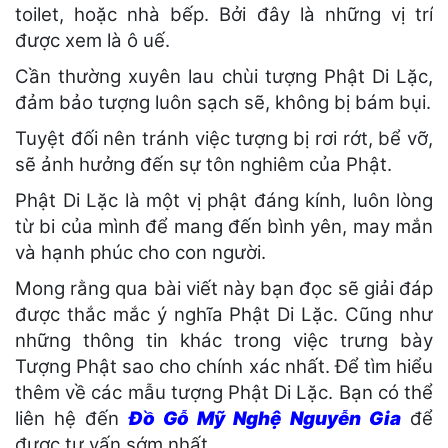
toilet, hoặc nhà bếp. Bởi đây là những vị trí
được xem là ô uế.
Cần thường xuyên lau chùi tượng Phật Di Lặc,
đảm bảo tượng luôn sạch sẽ, không bị bám bụi.
Tuyệt đối nên tránh việc tượng bị rơi rớt, bể vỡ,
sẽ ảnh hưởng đến sự tôn nghiêm của Phật.
Phật Di Lặc là một vị phật đáng kính, luôn lòng
từ bi của mình để mang đến bình yên, may mắn
và hạnh phúc cho con người.
Mong rằng qua bài viết này bạn đọc sẽ giải đáp
được thắc mắc ý nghĩa Phật Di Lặc. Cũng như
những thông tin khác trong việc trưng bày
Tượng Phật sao cho chính xác nhất. Để tìm hiểu
thêm về các mẫu tượng Phật Di Lặc. Bạn có thể
liên hệ đến
Đồ Gỗ Mỹ Nghệ Nguyễn Gia
để
được tư vấn sớm nhất.