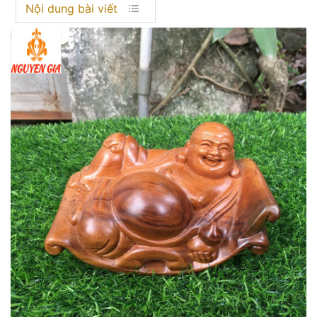
Nội dung bài viết