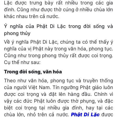
Lặc được trưng bày rất nhiều trong các gia
đình. Cũng như được thờ cúng ở nhiều chùa lớn
khác nhau trên cả nước.
Ý nghĩa của Phật Di Lặc trong đời sống và
phong thủy
Về ý nghĩa Phật Di Lặc, chúng ta có thể thấy ý
nghĩa của vị Phật này trong văn hóa, phong tục.
Cũng như trong phong thủy rất được coi trọng.
Cụ thể như sau:
Trong đời sống, văn hóa
Theo như văn hóa, phong tục và truyền thống
của người Việt Nam. Tín ngưỡng Phật giáo luôn
được coi trọng và đặt lên hàng đầu. Chính vì
vậy các đức Phật luôn được thờ phụng, và đặc
biệt coi trọng tại nhiều gia đình, hay tại các
chùa lớn, nhỏ trên cả nước.
Phật Di Lặc
được