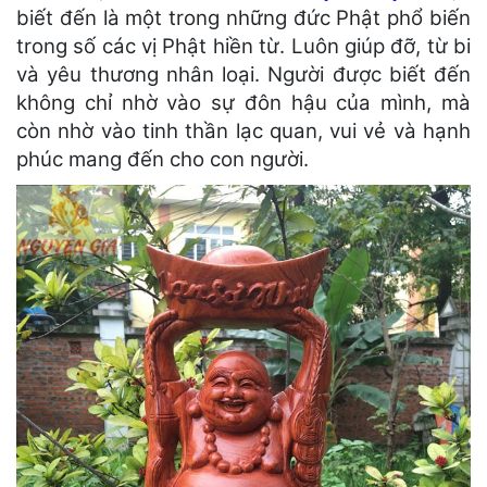
biết đến là một trong những đức Phật phổ biến
trong số các vị Phật hiền từ. Luôn giúp đỡ, từ bi
và yêu thương nhân loại. Người được biết đến
không chỉ nhờ vào sự đôn hậu của mình, mà
còn nhờ vào tinh thần lạc quan, vui vẻ và hạnh
phúc mang đến cho con người.