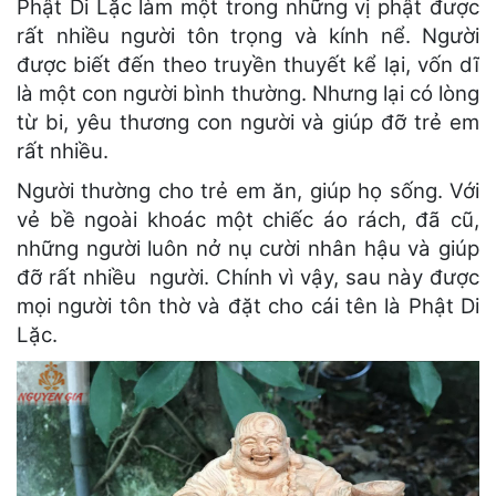
Phật Di Lặc làm một trong những vị phật được
rất nhiều người tôn trọng và kính nể. Người
được biết đến theo truyền thuyết kể lại, vốn dĩ
là một con người bình thường. Nhưng lại có lòng
từ bi, yêu thương con người và giúp đỡ trẻ em
rất nhiều.
Người thường cho trẻ em ăn, giúp họ sống. Với
vẻ bề ngoài khoác một chiếc áo rách, đã cũ,
những người luôn nở nụ cười nhân hậu và giúp
đỡ rất nhiều người. Chính vì vậy, sau này được
mọi người tôn thờ và đặt cho cái tên là Phật Di
Lặc.