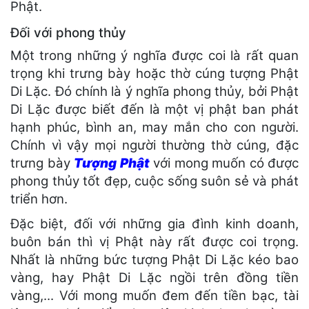
Phật.
Đối với phong thủy
Một trong những ý nghĩa được coi là rất quan
trọng khi trưng bày hoặc thờ cúng tượng Phật
Di Lặc. Đó chính là ý nghĩa phong thủy, bởi Phật
Di Lặc được biết đến là một vị phật ban phát
hạnh phúc, bình an, may mắn cho con người.
Chính vì vậy mọi người thường thờ cúng, đặc
trưng bày
Tượng Phật
với mong muốn có được
phong thủy tốt đẹp, cuộc sống suôn sẻ và phát
triển hơn.
Đặc biệt, đối với những gia đình kinh doanh,
buôn bán thì vị Phật này rất được coi trọng.
Nhất là những bức tượng Phật Di Lặc kéo bao
vàng, hay Phật Di Lặc ngồi trên đồng tiền
vàng,... Với mong muốn đem đến tiền bạc, tài