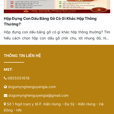
Hộp Đựng Con Dấu Bằng Gỗ Có Gì Khác Hộp Thông
Thường?
Hộp đựng con dấu bằng gỗ có gì khác hộp thông thường? Tìm
hiểu cách chọn hộp con dấu gỗ chỉn chu, lót nhung đỏ, hình
khắc đẹp, chắc chắn và phù hợp bàn làm việc, văn phòng.
THÔNG TIN LIÊN HỆ
MST:
0855551618
dogomynghenguyengia.com
dogomynghenguyengia@gmail.com
Số 1 Ngõ trạm y tế P. Kiến Hưng – Đa Sỹ - Kiến Hưng - Hà
Đông - HN