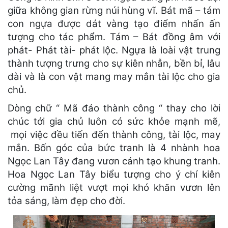
giữa không gian rừng núi hùng vĩ. Bát mã – tám
con ngựa được dát vàng tạo điểm nhấn ấn
tượng cho tác phẩm. Tám – Bát đồng âm với
phát- Phát tài- phát lộc. Ngựa là loài vật trung
thành tượng trưng cho sự kiên nhẫn, bền bỉ, lâu
dài và là con vật mang may mắn tài lộc cho gia
chủ.
Dòng chữ “ Mã đáo thành công “ thay cho lời
chúc tới gia chủ luôn có sức khỏe mạnh mẽ,
mọi việc đều tiến đến thành công, tài lộc, may
mắn. Bốn góc của bức tranh là 4 nhành hoa
Ngọc Lan Tây đang vươn cánh tạo khung tranh.
Hoa Ngọc Lan Tây biểu tượng cho ý chí kiên
cường mãnh liệt vượt mọi khó khăn vươn lên
tỏa sáng, làm đẹp cho đời.