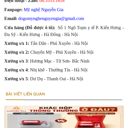
Điện thoại - Zalo:
08.555
5.1618
Fanpage:
Mỹ nghệ Nguyễn Gia
Email:
dogomynghenguyengia@gmail.com
Cửa hàng (Đỗ được ô tô):
Số 1 Ngõ Trạm y tế P. Kiến Hưng -
Đa Sỹ - Kiến Hưng - Hà Đông -
Hà Nội
Xưởng s/x 1:
Tân Dân - Phú Xuyên - Hà Nội
Xưởng s/x
2:
Chuyên Mỹ - Phú Xuyên - Hà Nội
Xưởng s/x
3
: Hương Mạc - Từ Sơn- Bắc Ninh
Xưởng s/x
4
: Nhị khê - Thường Tín - Hà Nội
Xưởng s/x 5
: Dư Dụ - Thanh Oai - Hà Nội
BÀI VIẾT LIÊN QUAN