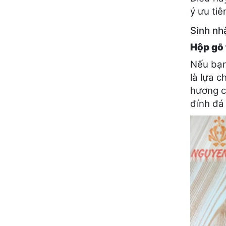
ý ưu ti
Sinh nh
Hộp gỗ 
Nếu bạn
là lựa c
hương c
đính đá 