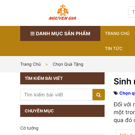
DANH MỤC SẢN PHẨM
TRANG CHỦ
TIN TỨC
Trang Chủ
Chọn Quà Tặng
TÌM KIẾM BÀI VIẾT
Sinh 
Chọn q
Đối với 
CHUYÊN MỤC
một tro
qua đó 
Cờ tướng