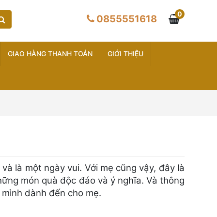
0
0855551618
GIAO HÀNG THANH TOÁN
GIỚI THIỆU
a và là một ngày vui. Với mẹ cũng vậy, đây là
hững món quà độc đáo và ý nghĩa. Và thông
a mình dành đến cho mẹ.