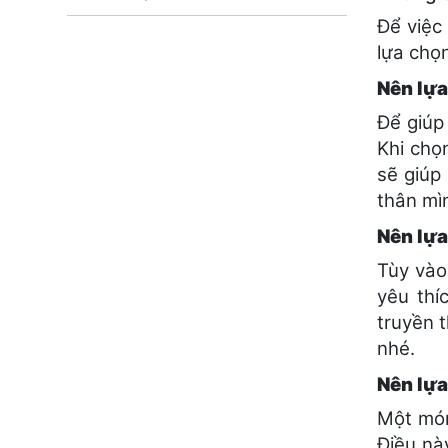
Để việc
lựa chọ
Nên lựa
Để giúp
Khi chọ
sẽ giúp
thân mì
Nên lựa
Tùy vào
yêu thí
truyền 
nhé.
Nên lựa
Một món
Điều nà