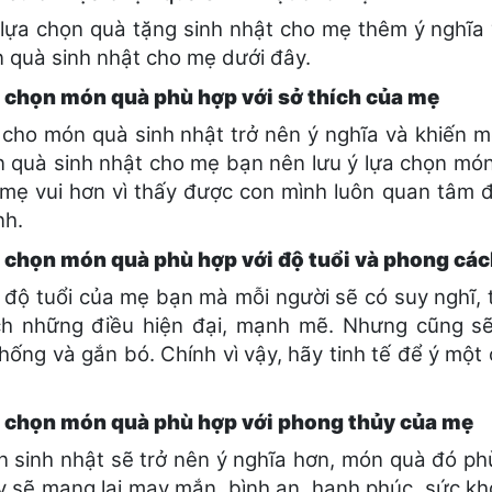
 lựa chọn quà tặng sinh nhật cho mẹ thêm ý nghĩa
n quà sinh nhật cho mẹ dưới đây.
 chọn món quà phù hợp với sở thích của mẹ
 cho món quà sinh nhật trở nên ý nghĩa và khiến 
n quà sinh nhật cho mẹ bạn nên lưu ý lựa chọn món
 mẹ vui hơn vì thấy được con mình luôn quan tâm 
nh.
 chọn món quà phù hợp với độ tuổi và phong cá
 độ tuổi của mẹ bạn mà mỗi người sẽ có suy nghĩ,
ch những điều hiện đại, mạnh mẽ. Nhưng cũng sẽ
thống và gắn bó. Chính vì vậy, hãy tinh tế để ý một
 chọn món quà phù hợp với phong thủy của mẹ
 sinh nhật sẽ trở nên ý nghĩa hơn, món quà đó ph
y sẽ mang lại may mắn, bình an, hạnh phúc, sức khỏ