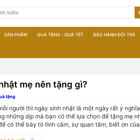
SẢN PHẨM
QUÀ TẶNG - QUÀ TẾT
BẢO HÀNH ĐỔI TRẢ
nhật mẹ nên tặng gì?
uà tặng
mỗi người thì ngày sinh nhật là một ngày rất ý nghĩ
ng những dịp mà bạn có thể lựa chọn để tặng mẹ n
để có thể bày tỏ tình cảm, sự quan tâm, biết ơn củ