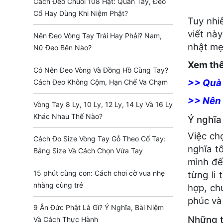
Cách Đeo Chuỗi 108 Hạt: Quấn Tay, Đeo
Cổ Hay Dùng Khi Niệm Phật?
Tuy nhi
viết nà
Nên Đeo Vòng Tay Trái Hay Phải? Nam,
nhật mẹ
Nữ Đeo Bên Nào?
Xem th
Có Nên Đeo Vòng Và Đồng Hồ Cùng Tay?
>> Quà 
Cách Đeo Không Cộm, Hạn Chế Va Chạm
>> Nên 
Vòng Tay 8 Ly, 10 Ly, 12 Ly, 14 Ly Và 16 Ly
Khác Nhau Thế Nào?
Ý nghĩa
Việc ch
Cách Đo Size Vòng Tay Gỗ Theo Cổ Tay:
nghĩa t
Bảng Size Và Cách Chọn Vừa Tay
mình đế
15 phút cùng con: Cách chơi cờ vua nhẹ
từng li
nhàng cùng trẻ
hợp, ch
phúc và
9 Ân Đức Phật Là Gì? Ý Nghĩa, Bài Niệm
Những t
Và Cách Thực Hành