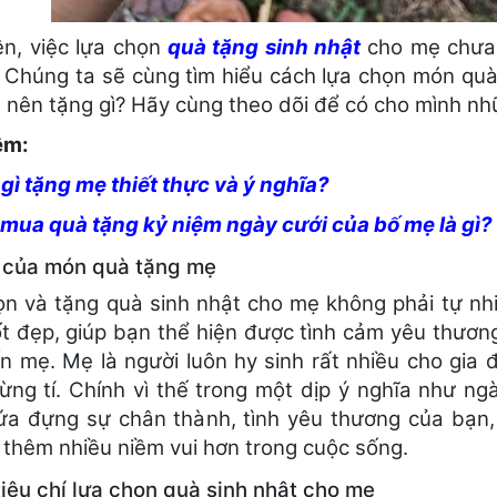
ên, việc lựa chọn
quà tặng sinh nhật
cho mẹ chưa b
y Chúng ta sẽ cùng tìm hiểu cách lựa chọn món quà
 nên tặng gì? Hãy cùng theo dõi để có cho mình nhữ
êm:
gì tặng mẹ thiết thực và ý nghĩa?
mua quà tặng kỷ niệm ngày cưới của bố mẹ là gì?
 của món quà tặng mẹ
ọn và tặng quà sinh nhật cho mẹ không phải tự n
ốt đẹp, giúp bạn thể hiện được tình cảm yêu thương
n mẹ. Mẹ là người luôn hy sinh rất nhiều cho gia 
 từng tí. Chính vì thế trong một dịp ý nghĩa như n
ứa đựng sự chân thành, tình yêu thương của bạn,
 thêm nhiều niềm vui hơn trong cuộc sống.
iêu chí lựa chọn quà sinh nhật cho mẹ