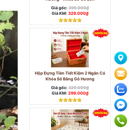
Giá gốc:
399.000₫
Giá KM:
329.000₫
Hộp Đựng Tiền Tiết Kiệm 2 Ngăn Có
Khóa Số Bằng Gỗ Hương
Giá gốc:
329.000₫
Giá KM:
299.000₫