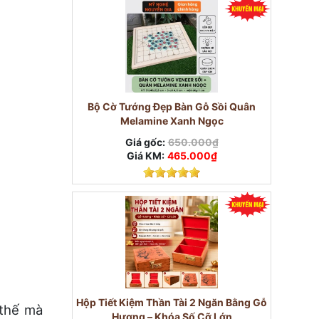
Bộ Cờ Tướng Đẹp Bàn Gỗ Sồi Quân
Melamine Xanh Ngọc
Giá gốc:
650.000₫
Giá KM:
465.000₫
Hộp Tiết Kiệm Thần Tài 2 Ngăn Bằng Gỗ
 thế mà
Hương – Khóa Số Cỡ Lớn