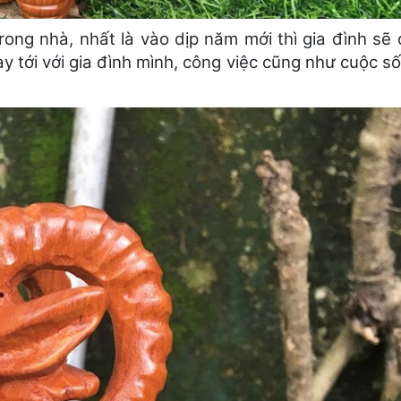
ong nhà, nhất là vào dịp năm mới thì gia đình sẽ
 tới với gia đình mình, công việc cũng như cuộc s