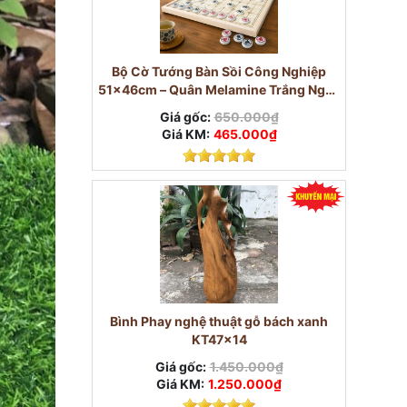
Bộ Cờ Tướng Bàn Sồi Công Nghiệp
51×46cm – Quân Melamine Trắng Ngọc
3,8cm
Giá gốc:
650.000₫
Giá KM:
465.000₫
Bình Phay nghệ thuật gỗ bách xanh
KT47x14
Giá gốc:
1.450.000₫
Giá KM:
1.250.000₫