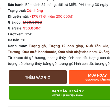
Bảo hành:
Bảo hành 24 tháng, đổi trả MIỄN PHÍ trong 30 ngày
Trạng thái:
Còn hàng
Khuyến mãi:
-17%
(Tiết kiệm
200.000₫
)
Giá gốc:
1.150.000₫
Giá Sale:
950.000₫
Lượt xem:
1243
Đã bán:
26
Danh mục:
Tượng gỗ
,
Tượng 12 con giáp
,
Quà Tân Gia
Trương
,
Quà cưới handmade
,
Quà sinh nhật cho nam
,
Quà tặ
Từ khóa:
dê gỗ hương
,
phong thủy hình con dê
,
tượng con d
tượng dê phong thủy bằng gỗ
,
tượng gỗ hình con dê
,
tượng gỗ 
MUA NGAY
THÊM VÀO GIỎ
GIAO HÀNG TẬN NƠI
BẠN CẦN TƯ VẤN ?
HÃY ĐỂ LẠI SỐ ĐIỆN THOẠI