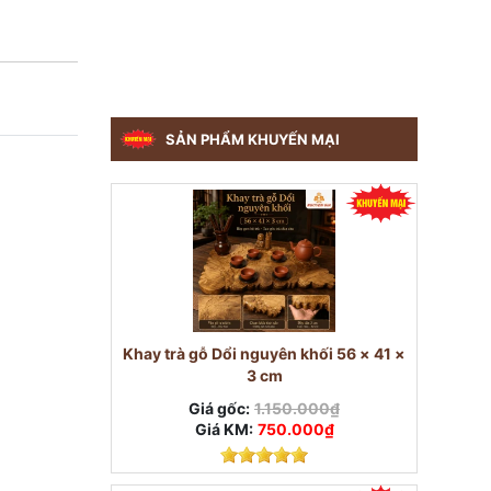
SẢN PHẨM KHUYẾN MẠI
Khay trà gỗ Dổi nguyên khối 56 × 41 ×
3 cm
Giá gốc:
1.150.000₫
Giá KM:
750.000₫