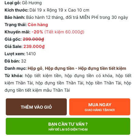
Loại gỗ:
Gỗ Hương
Kích thước:
Dài 19 x Rộng 19 x Cao 10 cm
Bảo hành:
Bảo hành 12 tháng, đổi trả MIỄN PHÍ trong 30 ngày
Trạng thái:
Còn hàng
Khuyến mãi:
-20%
(Tiết kiệm
60.000₫
)
Giá gốc:
299.000₫
Giá Sale:
239.000₫
Lượt xem:
1410
Đã bán:
32
Danh mục:
Hộp gỗ
,
Hộp đựng tiền - Hộp đựng tiền tiết kiệm
Từ khóa:
hộp tiết kiệm tiền
,
hộp đựng tiền có khóa
,
hộp tiết
kiệm Thần Tài
,
hộp đựng tiền Thần Tài
,
hộp tiền Thần Tài
,
hộp
đựng tiền tiết kiệm mẫu Thần Tài
MUA NGAY
THÊM VÀO GIỎ
GIAO HÀNG TẬN NƠI
BẠN CẦN TƯ VẤN ?
HÃY ĐỂ LẠI SỐ ĐIỆN THOẠI