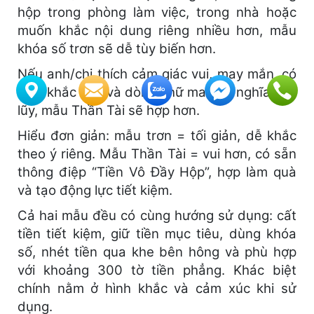
hộp trong phòng làm việc, trong nhà hoặc
muốn khắc nội dung riêng nhiều hơn, mẫu
khóa số trơn sẽ dễ tùy biến hơn.
Nếu anh/chị thích cảm giác vui, may mắn, có
hình khắc sẵn và dòng chữ mang ý nghĩa tích
lũy, mẫu Thần Tài sẽ hợp hơn.
Hiểu đơn giản: mẫu trơn = tối giản, dễ khắc
theo ý riêng. Mẫu Thần Tài = vui hơn, có sẵn
thông điệp “Tiền Vô Đầy Hộp”, hợp làm quà
và tạo động lực tiết kiệm.
Cả hai mẫu đều có cùng hướng sử dụng: cất
tiền tiết kiệm, giữ tiền mục tiêu, dùng khóa
số, nhét tiền qua khe bên hông và phù hợp
với khoảng 300 tờ tiền phẳng. Khác biệt
chính nằm ở hình khắc và cảm xúc khi sử
dụng.