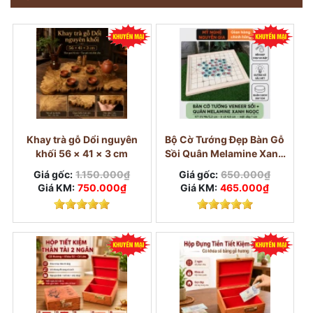
Khay trà gỗ Dổi nguyên
Bộ Cờ Tướng Đẹp Bàn Gỗ
khối 56 × 41 × 3 cm
Sồi Quân Melamine Xanh
Ngọc
Giá gốc:
1.150.000₫
Giá gốc:
650.000₫
Giá KM:
750.000₫
Giá KM:
465.000₫