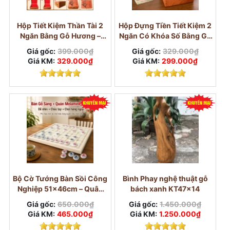
Hộp Tiết Kiệm Thần Tài 2
Hộp Đựng Tiền Tiết Kiệm 2
Ngăn Bằng Gỗ Hương –
Ngăn Có Khóa Số Bằng Gỗ
Khóa Số Cỡ Lớn
Hương
Giá gốc:
399.000₫
Giá gốc:
329.000₫
Giá KM:
329.000₫
Giá KM:
299.000₫
Bộ Cờ Tướng Bàn Sồi Công
Bình Phay nghệ thuật gỗ
Nghiệp 51×46cm – Quân
bách xanh KT47x14
Melamine Trắng Ngọc
Giá gốc:
650.000₫
Giá gốc:
1.450.000₫
3,8cm
Giá KM:
465.000₫
Giá KM:
1.250.000₫