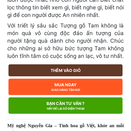
lọc thông tin biết xem gì, biết nghe gì, biết nói
gì để con người được An nhiên nhất.
Với triết lý sâu sắc Tượng gỗ Tam không là
món quà vô cùng độc đáo ấn tượng của
người tặng quà dành cho người nhận. Chúc
cho những ai sở hữu bức tượng Tam không
luôn tĩnh tâm có cuộc sống an lạc, vô tư nhất.
THÊM VÀO GIỎ
MUA NGAY
GIAO HÀNG TẬN NƠI
BẠN CẦN TƯ VẤN ?
HÃY ĐỂ LẠI SỐ ĐIỆN THOẠI
Mỹ nghệ Nguyễn Gia – Tinh hoa gỗ Việt, khỏe an mỗi