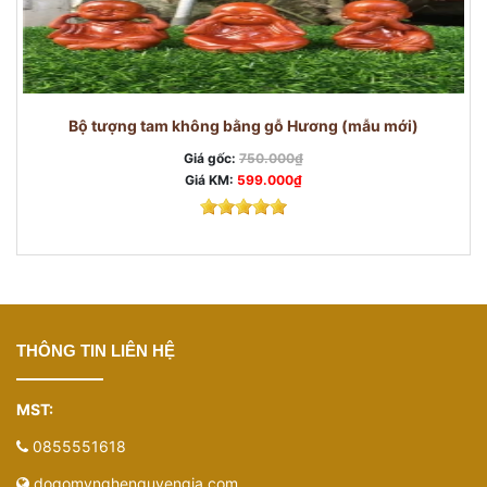
Bộ tượng tam không bằng gỗ Hương (mẫu mới)
Giá gốc:
750.000₫
Giá KM:
599.000₫
THÔNG TIN LIÊN HỆ
MST:
0855551618
dogomynghenguyengia.com