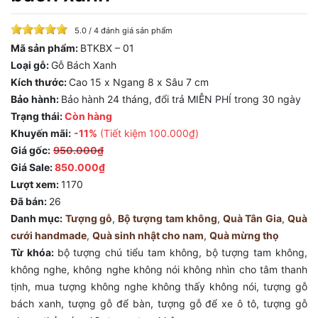
5.0 / 4 đánh giá sản phẩm
Mã sản phẩm:
BTKBX – 01
Loại gỗ:
Gỗ Bách Xanh
Kích thước:
Cao 15 x Ngang 8 x Sâu 7 cm
Bảo hành:
Bảo hành 24 tháng, đổi trả MIỄN PHÍ trong 30 ngày
Trạng thái:
Còn hàng
Khuyến mãi:
-11%
(Tiết kiệm
100.000₫
)
Giá gốc:
950.000₫
Giá Sale:
850.000₫
Lượt xem:
1170
Đã bán:
26
Danh mục:
Tượng gỗ
,
Bộ tượng tam không
,
Quà Tân Gia
,
Quà
cưới handmade
,
Quà sinh nhật cho nam
,
Quà mừng thọ
Từ khóa:
bộ tượng chú tiểu tam không
,
bộ tượng tam không
,
không nghe
,
không nghe không nói không nhìn cho tâm thanh
tịnh
,
mua tượng không nghe không thấy không nói
,
tượng gỗ
bách xanh
,
tượng gỗ để bàn
,
tượng gỗ để xe ô tô
,
tượng gỗ