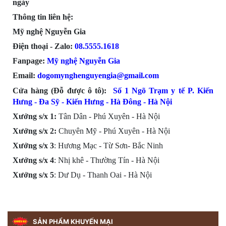
ngày
Thông tin liên hệ:
Mỹ nghệ Nguyễn Gia
Điện thoại - Zalo:
08.555
5.1618
Fanpage:
Mỹ nghệ Nguyễn Gia
Email:
dogomynghenguyengia@gmail.com
Cửa hàng (Đỗ được ô tô):
Số 1 Ngõ Trạm y tế P. Kiến
Hưng - Đa Sỹ - Kiến Hưng - Hà Đông -
Hà Nội
Xưởng s/x 1:
Tân Dân - Phú Xuyên - Hà Nội
Xưởng s/x
2:
Chuyên Mỹ - Phú Xuyên - Hà Nội
Xưởng s/x
3
: Hương Mạc - Từ Sơn- Bắc Ninh
Xưởng s/x
4
: Nhị khê - Thường Tín - Hà Nội
Xưởng s/x 5
: Dư Dụ - Thanh Oai - Hà Nội
SẢN PHẨM KHUYẾN MẠI