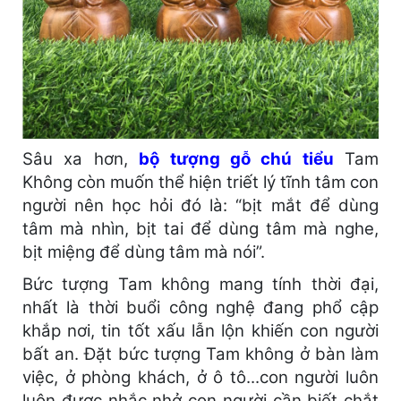
Sâu xa hơn,
bộ tượng gỗ chú tiểu
Tam
Không còn muốn thể hiện triết lý tĩnh tâm con
người nên học hỏi đó là: “bịt mắt để dùng
tâm mà nhìn, bịt tai để dùng tâm mà nghe,
bịt miệng để dùng tâm mà nói”.
Bức tượng Tam không mang tính thời đại,
nhất là thời buổi công nghệ đang phổ cập
khắp nơi, tin tốt xấu lẫn lộn khiến con người
bất an. Đặt bức tượng Tam không ở bàn làm
việc, ở phòng khách, ở ô tô...con người luôn
luôn được nhắc nhở con người cần biết chắt