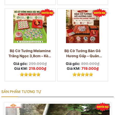
Bộ Cờ Tướng Melamine
Bộ Cờ Tướng Bàn Gỗ
Trắng Ngọc 3,8cm – Kèm
Hương Gấp – Quân
Bàn Vải Và Hộp
Melamine Trắng Ngọc
Giá gốc:
299.000₫
Giá gốc:
890.000₫
3,8cm
Giá KM:
219.000₫
Giá KM:
719.000₫
SẢN PHẨM TƯƠNG TỰ