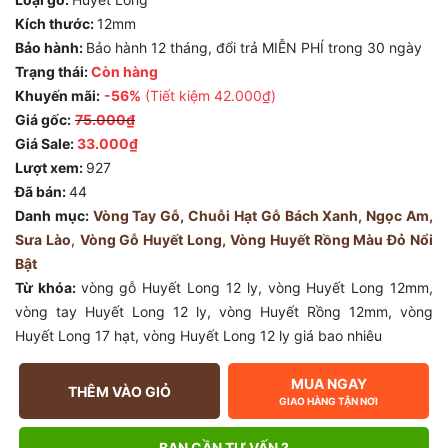
Kích thước:
12mm
Bảo hành:
Bảo hành 12 tháng, đổi trả MIỄN PHÍ trong 30 ngày
Trạng thái:
Còn hàng
Khuyến mãi:
-56%
(Tiết kiệm
42.000₫
)
Giá gốc:
75.000₫
Giá Sale:
33.000₫
Lượt xem:
927
Đã bán:
44
Danh mục:
Vòng Tay Gỗ, Chuỗi Hạt Gỗ Bách Xanh, Ngọc Am,
Sưa Lào
,
Vòng Gỗ Huyết Long, Vòng Huyết Rồng Màu Đỏ Nổi
Bật
Từ khóa:
vòng gỗ Huyết Long 12 ly
,
vòng Huyết Long 12mm
,
vòng tay Huyết Long 12 ly
,
vòng Huyết Rồng 12mm
,
vòng
Huyết Long 17 hạt
,
vòng Huyết Long 12 ly giá bao nhiêu
MUA NGAY
THÊM VÀO GIỎ
GIAO HÀNG TẬN NƠI
BẠN CẦN TƯ VẤN ?