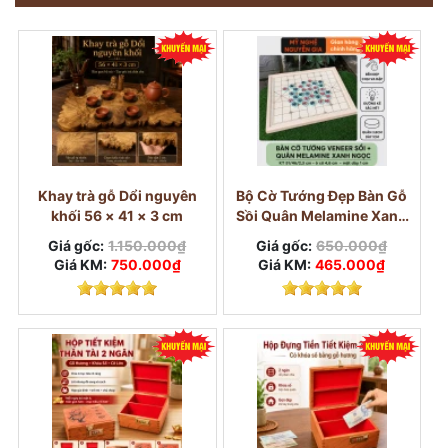
Khay trà gỗ Dổi nguyên
Bộ Cờ Tướng Đẹp Bàn Gỗ
khối 56 × 41 × 3 cm
Sồi Quân Melamine Xanh
Ngọc
Giá gốc:
1.150.000₫
Giá gốc:
650.000₫
Giá KM:
750.000₫
Giá KM:
465.000₫