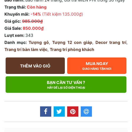
Trạng thái:
Còn hàng
Khuyến mãi:
-14%
(Tiết kiệm
135.000₫
)
Giá gốc:
985.000₫
Giá Sale:
850.000₫
Lượt xem:
343
Danh mục:
Tượng gỗ
,
Tượng 12 con giáp
,
Decor trang trí
,
Trang trí bàn làm việc
,
Trang trí phòng khách
MUA NGAY
THÊM VÀO GIỎ
GIAO HÀNG TẬN NƠI
BẠN CẦN TƯ VẤN ?
HÃY ĐỂ LẠI SỐ ĐIỆN THOẠI