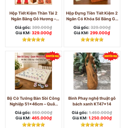
Hộp Tiết Kiệm Thần Tài 2
Hộp Đựng Tiền Tiết Kiệm 2
Ngăn Bằng Gỗ Hương –
Ngăn Có Khóa Số Bằng Gỗ
Khóa Số Cỡ Lớn
Hương
Giá gốc:
399.000₫
Giá gốc:
329.000₫
Giá KM:
329.000₫
Giá KM:
299.000₫
Bộ Cờ Tướng Bàn Sồi Công
Bình Phay nghệ thuật gỗ
Nghiệp 51×46cm – Quân
bách xanh KT47x14
Melamine Trắng Ngọc
Giá gốc:
650.000₫
Giá gốc:
1.450.000₫
3,8cm
Giá KM:
465.000₫
Giá KM:
1.250.000₫