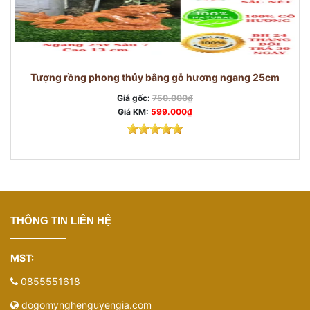
Tượng rồng phong thủy bằng gỗ hương ngang 25cm
Giá gốc:
750.000₫
Giá KM:
599.000₫
THÔNG TIN LIÊN HỆ
MST:
0855551618
dogomynghenguyengia.com