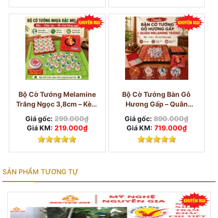
Bộ Cờ Tướng Melamine
Bộ Cờ Tướng Bàn Gỗ
Trắng Ngọc 3,8cm – Kèm
Hương Gấp – Quân
Bàn Vải Và Hộp
Melamine Trắng Ngọc
Giá gốc:
299.000₫
Giá gốc:
890.000₫
3,8cm
Giá KM:
219.000₫
Giá KM:
719.000₫
SẢN PHẨM TƯƠNG TỰ