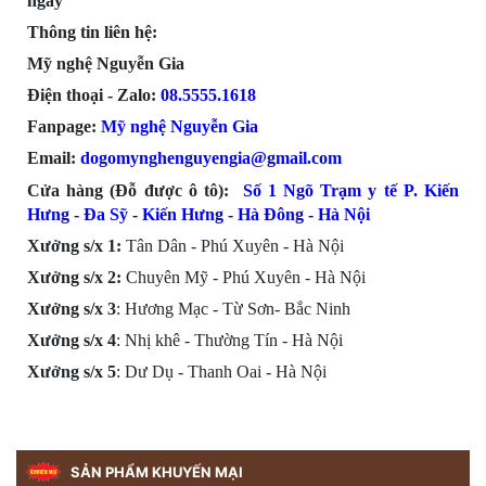
ngày
Thông tin liên hệ:
Mỹ nghệ Nguyễn Gia
Điện thoại - Zalo:
08.555
5.1618
Fanpage:
Mỹ nghệ Nguyễn Gia
Email:
dogomynghenguyengia@gmail.com
Cửa hàng (Đỗ được ô tô):
Số 1 Ngõ Trạm y tế P. Kiến
Hưng - Đa Sỹ - Kiến Hưng - Hà Đông -
Hà Nội
Xưởng s/x 1:
Tân Dân - Phú Xuyên - Hà Nội
Xưởng s/x
2:
Chuyên Mỹ - Phú Xuyên - Hà Nội
Xưởng s/x
3
: Hương Mạc - Từ Sơn- Bắc Ninh
Xưởng s/x
4
: Nhị khê - Thường Tín - Hà Nội
Xưởng s/x 5
: Dư Dụ - Thanh Oai - Hà Nội
SẢN PHẨM KHUYẾN MẠI