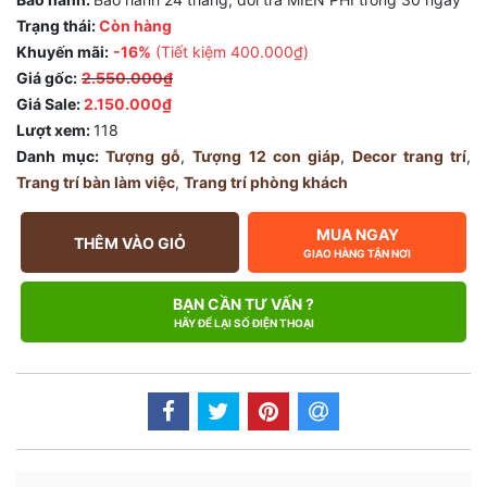
Trạng thái:
Còn hàng
Khuyến mãi:
-16%
(Tiết kiệm
400.000₫
)
Giá gốc:
2.550.000₫
Giá Sale:
2.150.000₫
Lượt xem:
118
Danh mục:
Tượng gỗ
,
Tượng 12 con giáp
,
Decor trang trí
,
Trang trí bàn làm việc
,
Trang trí phòng khách
MUA NGAY
THÊM VÀO GIỎ
GIAO HÀNG TẬN NƠI
BẠN CẦN TƯ VẤN ?
HÃY ĐỂ LẠI SỐ ĐIỆN THOẠI