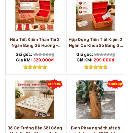
Hộp Tiết Kiệm Thần Tài 2
Hộp Đựng Tiền Tiết Kiệm 2
Ngăn Bằng Gỗ Hương –
Ngăn Có Khóa Số Bằng Gỗ
Khóa Số Cỡ Lớn
Hương
Giá gốc:
399.000₫
Giá gốc:
329.000₫
Giá KM:
329.000₫
Giá KM:
299.000₫
Bộ Cờ Tướng Bàn Sồi Công
Bình Phay nghệ thuật gỗ