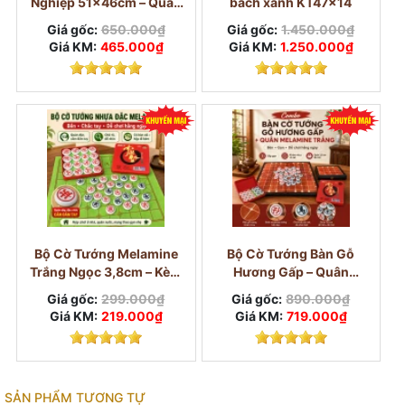
Nghiệp 51×46cm – Quân
bách xanh KT47x14
Melamine Trắng Ngọc
Giá gốc:
650.000₫
Giá gốc:
1.450.000₫
3,8cm
Giá KM:
465.000₫
Giá KM:
1.250.000₫
Bộ Cờ Tướng Melamine
Bộ Cờ Tướng Bàn Gỗ
Trắng Ngọc 3,8cm – Kèm
Hương Gấp – Quân
Bàn Vải Và Hộp
Melamine Trắng Ngọc
Giá gốc:
299.000₫
Giá gốc:
890.000₫
3,8cm
Giá KM:
219.000₫
Giá KM:
719.000₫
SẢN PHẨM TƯƠNG TỰ