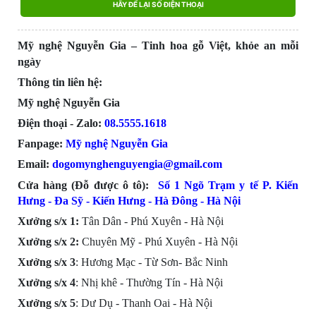
HÃY ĐỂ LẠI SỐ ĐIỆN THOẠI
Mỹ nghệ Nguyễn Gia – Tinh hoa gỗ Việt, khỏe an mỗi
ngày
Thông tin liên hệ:
Mỹ nghệ Nguyễn Gia
Điện thoại - Zalo:
08.555
5.1618
Fanpage:
Mỹ nghệ Nguyễn Gia
Email:
dogomynghenguyengia@gmail.com
Cửa hàng (Đỗ được ô tô):
Số 1 Ngõ Trạm y tế P. Kiến
Hưng - Đa Sỹ - Kiến Hưng - Hà Đông -
Hà Nội
Xưởng s/x 1:
Tân Dân - Phú Xuyên - Hà Nội
Xưởng s/x
2:
Chuyên Mỹ - Phú Xuyên - Hà Nội
Xưởng s/x
3
: Hương Mạc - Từ Sơn- Bắc Ninh
Xưởng s/x
4
: Nhị khê - Thường Tín - Hà Nội
Xưởng s/x 5
: Dư Dụ - Thanh Oai - Hà Nội