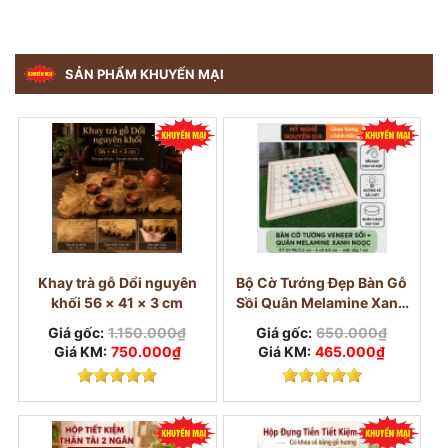
SẢN PHẨM KHUYẾN MẠI
Khay trà gỗ Dổi nguyên
Bộ Cờ Tướng Đẹp Bàn Gỗ
khối 56 × 41 × 3 cm
Sồi Quân Melamine Xanh
Ngọc
Giá gốc:
1.150.000₫
Giá gốc:
650.000₫
Giá KM:
750.000₫
Giá KM:
465.000₫