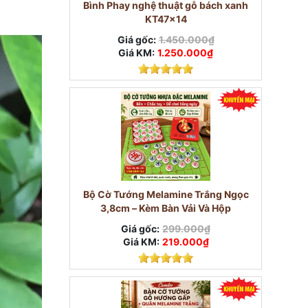
Bình Phay nghệ thuật gỗ bách xanh
KT47x14
Giá gốc:
1.450.000₫
Giá KM:
1.250.000₫
Bộ Cờ Tướng Melamine Trắng Ngọc
3,8cm – Kèm Bàn Vải Và Hộp
Giá gốc:
299.000₫
Giá KM:
219.000₫