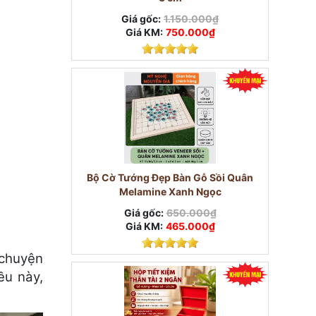
Giá gốc:
1.150.000₫
Giá KM:
750.000₫
Bộ Cờ Tướng Đẹp Bàn Gỗ Sồi Quân
Melamine Xanh Ngọc
Giá gốc:
650.000₫
Giá KM:
465.000₫
 chuyện
ều này,