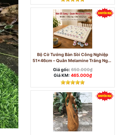
Bộ Cờ Tướng Bàn Sồi Công Nghiệp
51×46cm – Quân Melamine Trắng Ngọc
3,8cm
Giá gốc:
650.000₫
Giá KM:
465.000₫