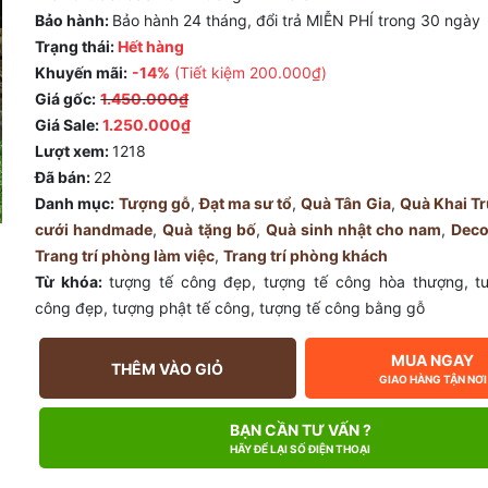
Bảo hành:
Bảo hành 24 tháng, đổi trả MIỄN PHÍ trong 30 ngày
Trạng thái:
Hết hàng
Khuyến mãi:
-14%
(Tiết kiệm
200.000₫
)
Giá gốc:
1.450.000₫
Giá Sale:
1.250.000₫
Lượt xem:
1218
Đã bán:
22
Danh mục:
Tượng gỗ
,
Đạt ma sư tổ
,
Quà Tân Gia
,
Quà Khai T
cưới handmade
,
Quà tặng bố
,
Quà sinh nhật cho nam
,
Decor
Trang trí phòng làm việc
,
Trang trí phòng khách
Từ khóa:
tượng tế công đẹp
,
tượng tế công hòa thượng
,
t
công đẹp
,
tượng phật tế công
,
tượng tế công bằng gỗ
MUA NGAY
THÊM VÀO GIỎ
GIAO HÀNG TẬN NƠI
BẠN CẦN TƯ VẤN ?
HÃY ĐỂ LẠI SỐ ĐIỆN THOẠI