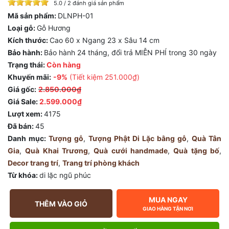
5.0 / 2 đánh giá sản phẩm
Mã sản phẩm:
DLNPH-01
Loại gỗ:
Gỗ Hương
Kích thước:
Cao 60 x Ngang 23 x Sâu 14 cm
Bảo hành:
Bảo hành 24 tháng, đổi trả MIỄN PHÍ trong 30 ngày
Trạng thái:
Còn hàng
Khuyến mãi:
-9%
(Tiết kiệm
251.000₫
)
Giá gốc:
2.850.000₫
Giá Sale:
2.599.000₫
Lượt xem:
4175
Đã bán:
45
Danh mục:
Tượng gỗ
,
Tượng Phật Di Lặc bằng gỗ
,
Quà Tân
Gia
,
Quà Khai Trương
,
Quà cưới handmade
,
Quà tặng bố
,
Decor trang trí
,
Trang trí phòng khách
Từ khóa:
di lặc ngũ phúc
MUA NGAY
THÊM VÀO GIỎ
GIAO HÀNG TẬN NƠI