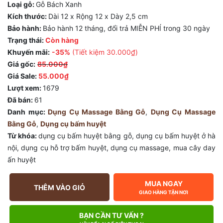
Loại gỗ:
Gỗ Bách Xanh
Kích thước:
Dài 12 x Rộng 12 x Dày 2,5 cm
Bảo hành:
Bảo hành 12 tháng, đổi trả MIỄN PHÍ trong 30 ngày
Trạng thái:
Còn hàng
Khuyến mãi:
-35%
(Tiết kiệm
30.000₫
)
Giá gốc:
85.000₫
Giá Sale:
55.000₫
Lượt xem:
1679
Đã bán:
61
Danh mục:
Dụng Cụ Massage Bằng Gỗ
,
Dụng Cụ Massage
Bằng Gỗ
,
Dụng cụ bấm huyệt
Từ khóa:
dụng cụ bấm huyệt bằng gỗ
,
dụng cụ bấm huyệt ở hà
nội
,
dụng cụ hỗ trợ bấm huyệt
,
dụng cụ massage
,
mua cây day
ấn huyệt
MUA NGAY
THÊM VÀO GIỎ
GIAO HÀNG TẬN NƠI
BẠN CẦN TƯ VẤN ?