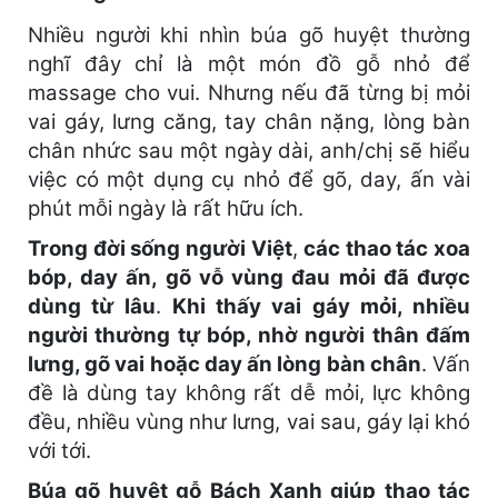
Nhiều người khi nhìn búa gõ huyệt thường
nghĩ đây chỉ là một món đồ gỗ nhỏ để
massage cho vui. Nhưng nếu đã từng bị mỏi
vai gáy, lưng căng, tay chân nặng, lòng bàn
chân nhức sau một ngày dài, anh/chị sẽ hiểu
việc có một dụng cụ nhỏ để gõ, day, ấn vài
phút mỗi ngày là rất hữu ích.
Trong đời sống người Việt
,
các thao tác xoa
bóp, day ấn, gõ vỗ vùng đau mỏi đã được
dùng từ lâu
.
Khi thấy vai gáy mỏi, nhiều
người thường tự bóp, nhờ người thân đấm
lưng, gõ vai hoặc day ấn lòng bàn chân
. Vấn
đề là dùng tay không rất dễ mỏi, lực không
đều, nhiều vùng như lưng, vai sau, gáy lại khó
với tới.
Búa gõ huyệt gỗ Bách Xanh giúp thao tác