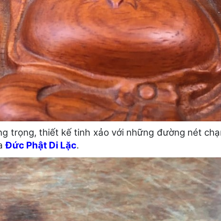
trọng, thiết kế tinh xảo với những đường nét chạm
ủa
Đức Phật Di Lặc
.