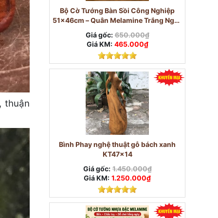
Bộ Cờ Tướng Bàn Sồi Công Nghiệp
51×46cm – Quân Melamine Trắng Ngọc
3,8cm
Giá gốc:
650.000₫
Giá KM:
465.000₫
, thuận
Bình Phay nghệ thuật gỗ bách xanh
KT47x14
Giá gốc:
1.450.000₫
Giá KM:
1.250.000₫