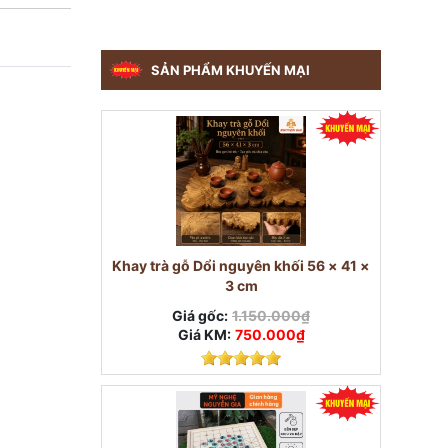
SẢN PHẨM KHUYẾN MẠI
Khay trà gỗ Dổi nguyên khối 56 × 41 ×
3 cm
Giá gốc:
1.150.000₫
Giá KM:
750.000₫