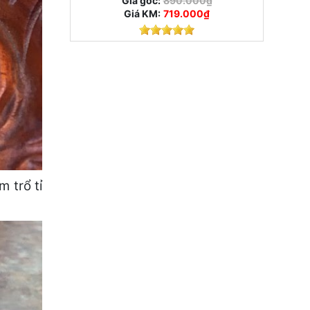
Giá gốc:
890.000₫
Giá KM:
719.000₫
 trổ tỉ