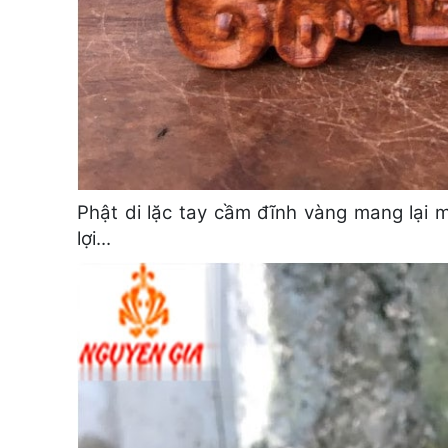
Phật di lặc tay cầm đĩnh vàng mang lại 
lợi...