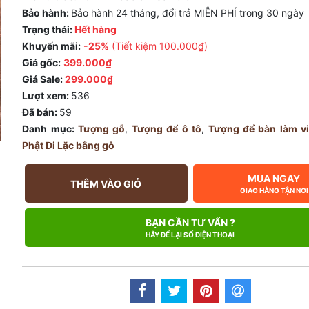
Bảo hành:
Bảo hành 24 tháng, đổi trả MIỄN PHÍ trong 30 ngày
Trạng thái:
Hết hàng
Khuyến mãi:
-25%
(Tiết kiệm
100.000₫
)
Giá gốc:
399.000₫
Giá Sale:
299.000₫
Lượt xem:
536
Đã bán:
59
Danh mục:
Tượng gỗ
,
Tượng để ô tô
,
Tượng để bàn làm v
Phật Di Lặc bằng gỗ
MUA NGAY
THÊM VÀO GIỎ
GIAO HÀNG TẬN NƠI
BẠN CẦN TƯ VẤN ?
HÃY ĐỂ LẠI SỐ ĐIỆN THOẠI