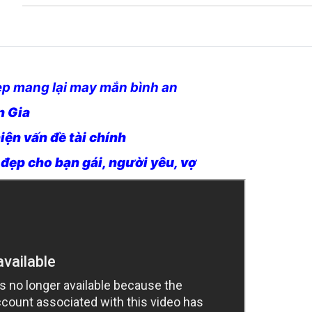
ẹp mang lại may mắn bình an
n Gia
iện vấn đề tài chính
ẹp cho bạn gái, người yêu, vợ