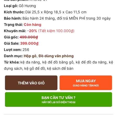
Loại gỗ:
Gỗ Hương
Kích thước:
Dài 25,5 x Rộng 18,5 x Cao 11,5 cm
Bảo hành:
Bảo hành 24 tháng, đổi trả MIỄN PHÍ trong 30 ngày
Trạng thái:
Còn hàng
Khuyến mãi:
-20%
(Tiết kiệm
100.000₫
)
Giá gốc:
499.000₫
Giá Sale:
399.000₫
Lượt xem:
256
Danh mục:
Hộp gỗ
,
Đồ dùng văn phòng
Từ khóa:
kệ đa năng
,
kệ để đồ bằng gỗ
,
kệ để đồ đa năng
,
kệ
đựng sách
,
kệ gỗ để đồ
,
kệ sách để bàn
MUA NGAY
THÊM VÀO GIỎ
GIAO HÀNG TẬN NƠI
BẠN CẦN TƯ VẤN ?
HÃY ĐỂ LẠI SỐ ĐIỆN THOẠI