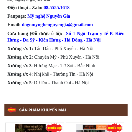
Điện thoại - Zalo:
08.555
5.1618
Fanpage:
Mỹ nghệ Nguyễn Gia
Email:
dogomynghenguyengia@gmail.com
Cửa hàng (Đỗ được ô tô):
Số 1 Ngõ Trạm y tế P. Kiến
Hưng - Đa Sỹ - Kiến Hưng - Hà Đông -
Hà Nội
Xưởng s/x 1:
Tân Dân - Phú Xuyên - Hà Nội
Xưởng s/x
2:
Chuyên Mỹ - Phú Xuyên - Hà Nội
Xưởng s/x
3
: Hương Mạc - Từ Sơn- Bắc Ninh
Xưởng s/x
4
: Nhị khê - Thường Tín - Hà Nội
Xưởng s/x 5
: Dư Dụ - Thanh Oai - Hà Nội
SẢN PHẨM KHUYẾN MẠI