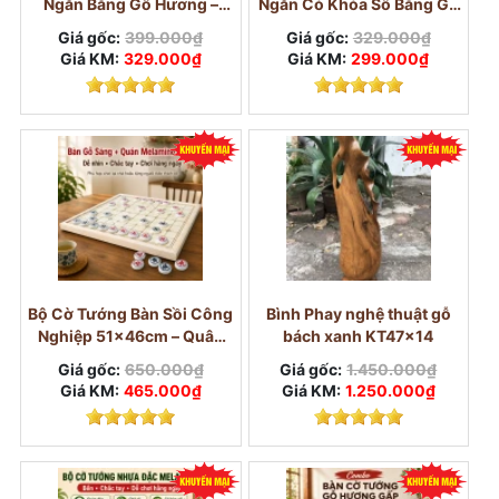
Ngăn Bằng Gỗ Hương –
Ngăn Có Khóa Số Bằng Gỗ
Khóa Số Cỡ Lớn
Hương
Giá gốc:
399.000₫
Giá gốc:
329.000₫
Giá KM:
329.000₫
Giá KM:
299.000₫
Bộ Cờ Tướng Bàn Sồi Công
Bình Phay nghệ thuật gỗ
Nghiệp 51×46cm – Quân
bách xanh KT47x14
Melamine Trắng Ngọc
Giá gốc:
650.000₫
Giá gốc:
1.450.000₫
3,8cm
Giá KM:
465.000₫
Giá KM:
1.250.000₫