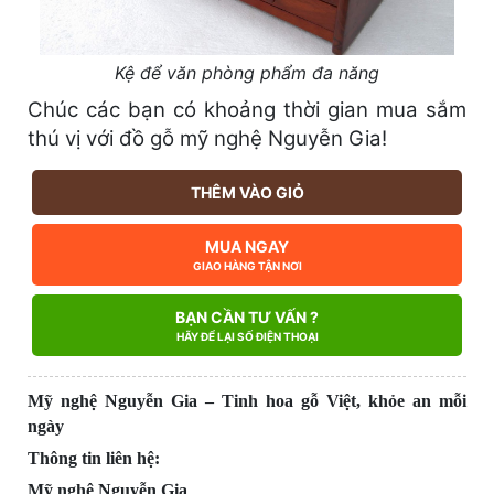
Kệ để văn phòng phẩm đa năng
Chúc các bạn có khoảng thời gian mua sắm
thú vị với đồ gỗ mỹ nghệ Nguyễn Gia!
THÊM VÀO GIỎ
MUA NGAY
GIAO HÀNG TẬN NƠI
BẠN CẦN TƯ VẤN ?
HÃY ĐỂ LẠI SỐ ĐIỆN THOẠI
Mỹ nghệ Nguyễn Gia – Tinh hoa gỗ Việt, khỏe an mỗi
ngày
Thông tin liên hệ:
Mỹ nghệ Nguyễn Gia