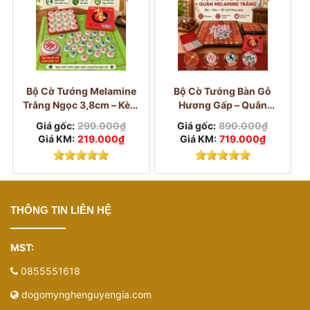
Bộ Cờ Tướng Melamine
Bộ Cờ Tướng Bàn Gỗ
Trắng Ngọc 3,8cm – Kèm
Hương Gấp – Quân
Bàn Vải Và Hộp
Melamine Trắng Ngọc
Giá gốc:
299.000₫
Giá gốc:
890.000₫
3,8cm
Giá KM:
219.000₫
Giá KM:
719.000₫
THÔNG TIN LIÊN HỆ
MST:
0855551618
dogomynghenguyengia.com