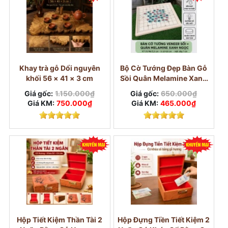
Khay trà gỗ Dổi nguyên
Bộ Cờ Tướng Đẹp Bàn Gỗ
khối 56 × 41 × 3 cm
Sồi Quân Melamine Xanh
Ngọc
Giá gốc:
1.150.000₫
Giá gốc:
650.000₫
Giá KM:
750.000₫
Giá KM:
465.000₫
Hộp Tiết Kiệm Thần Tài 2
Hộp Đựng Tiền Tiết Kiệm 2