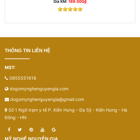
Giá KM:
169.000₫
THÔNG TIN LIÊN HỆ
MST:
0855551618
dogomynghenguyengia.com
dogomynghenguyengia@gmail.com
Số 1 Ngõ trạm y tế P. Kiến Hưng – Đa Sỹ - Kiến Hưng - Hà
Đông - HN
MỸ NGHỆ NGUYỄN GIA