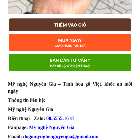
THÊM VÀO GIỎ
MUA NGAY
GIAO HÀNG TẬN NƠI
BẠN CẦN TƯ VẤN ?
HÃY ĐỂ LẠI SỐ ĐIỆN THOẠI
Mỹ nghệ Nguyễn Gia – Tinh hoa gỗ Việt, khỏe an mỗi
ngày
Thông tin liên hệ:
Mỹ nghệ Nguyễn Gia
Điện thoại - Zalo:
08.555
5.1618
Fanpage:
Mỹ nghệ Nguyễn Gia
Email:
dogomynghenguyengia@gmail.com