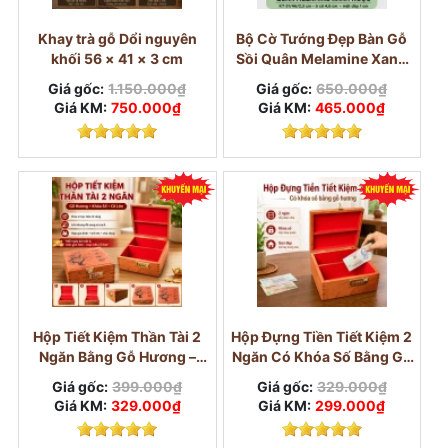
Khay trà gỗ Dổi nguyên
Bộ Cờ Tướng Đẹp Bàn Gỗ
khối 56 × 41 × 3 cm
Sồi Quân Melamine Xanh
Ngọc
Giá gốc:
1.150.000₫
Giá gốc:
650.000₫
Giá KM:
750.000₫
Giá KM:
465.000₫
Hộp Tiết Kiệm Thần Tài 2
Hộp Đựng Tiền Tiết Kiệm 2
Ngăn Bằng Gỗ Hương –
Ngăn Có Khóa Số Bằng Gỗ
Khóa Số Cỡ Lớn
Hương
Giá gốc:
399.000₫
Giá gốc:
329.000₫
Giá KM:
329.000₫
Giá KM:
299.000₫