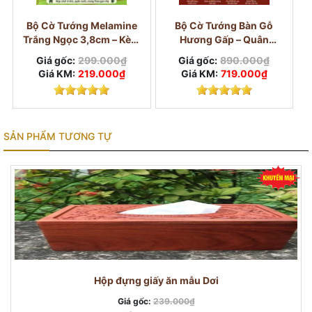
Bộ Cờ Tướng Melamine
Bộ Cờ Tướng Bàn Gỗ
Trắng Ngọc 3,8cm – Kèm
Hương Gấp – Quân
Bàn Vải Và Hộp
Melamine Trắng Ngọc
Giá gốc:
299.000₫
Giá gốc:
890.000₫
3,8cm
Giá KM:
219.000₫
Giá KM:
719.000₫
SẢN PHẨM TƯƠNG TỰ
Hộp đựng giấy ăn mẫu Dơi
Giá gốc:
239.000₫