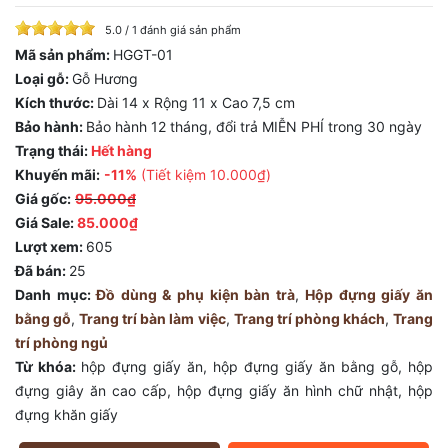
5.0 / 1 đánh giá sản phẩm
Mã sản phẩm:
HGGT-01
Loại gỗ:
Gỗ Hương
Kích thước:
Dài 14 x Rộng 11 x Cao 7,5 cm
Bảo hành:
Bảo hành 12 tháng, đổi trả MIỄN PHÍ trong 30 ngày
Trạng thái:
Hết hàng
Khuyến mãi:
-11%
(Tiết kiệm
10.000₫
)
Giá gốc:
95.000₫
Giá Sale:
85.000₫
Lượt xem:
605
Đã bán:
25
Danh mục:
Đồ dùng & phụ kiện bàn trà
,
Hộp đựng giấy ăn
bằng gỗ
,
Trang trí bàn làm việc
,
Trang trí phòng khách
,
Trang
trí phòng ngủ
Từ khóa:
hộp đựng giấy ăn
,
hộp đựng giấy ăn bằng gỗ
,
hộp
đựng giây ăn cao cấp
,
hộp đựng giấy ăn hình chữ nhật
,
hộp
đựng khăn giấy