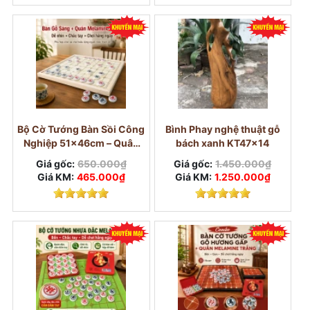
Bộ Cờ Tướng Bàn Sồi Công
Bình Phay nghệ thuật gỗ
Nghiệp 51×46cm – Quân
bách xanh KT47x14
Melamine Trắng Ngọc
Giá gốc:
650.000₫
Giá gốc:
1.450.000₫
3,8cm
Giá KM:
465.000₫
Giá KM:
1.250.000₫