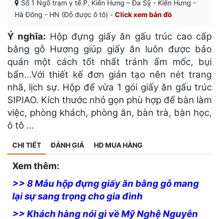
Số 1 Ngõ trạm y tế P. Kiến Hưng – Đa Sỹ - Kiến Hưng -
Hà Đông - HN (Đỗ được ô tô) -
Click xem bản đồ
Ý nghĩa:
Hộp đựng giấy ăn gấu trúc cao cấp
bằng gỗ Hương giúp giấy ăn luôn được bảo
quản một cách tốt nhất tránh ẩm mốc, bụi
bẩn…Với thiết kế đơn giản tạo nên nét trang
nhã, lịch sự. Hộp để vừa 1 gói giấy ăn gấu trúc
SIPIAO. Kích thước nhỏ gọn phù hợp để bàn làm
việc, phòng khách, phòng ăn, bàn trà, bàn học,
ô tô …
CHI TIẾT
ĐÁNH GIÁ
HD MUA HÀNG
Xem thêm:
>> 8 Mẫu hộp đựng giấy ăn bằng gỗ mang
lại sự sang trọng cho gia đình
>> Khách hàng nói gì về Mỹ Nghệ Nguyễn