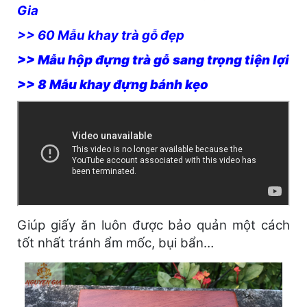
Gia
>> 60 Mẫu khay trà gỗ đẹp
>> Mẫu hộp đựng trà gỗ sang trọng tiện lợi
>> 8 Mẫu khay đựng bánh kẹo
Giúp giấy ăn luôn được bảo quản một cách
tốt nhất tránh ẩm mốc, bụi bẩn…