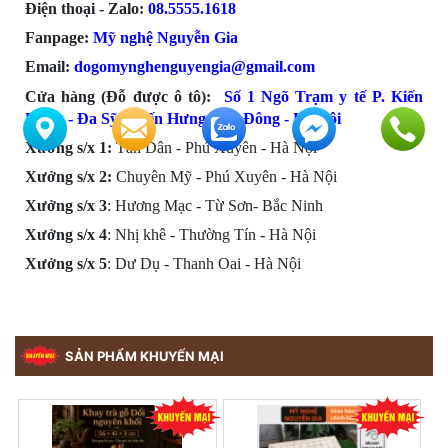
Điện thoại - Zalo:
08.555
5.1618
Fanpage:
Mỹ nghệ Nguyễn Gia
Email:
dogomynghenguyengia@gmail.com
Cửa hàng (Đỗ được ô tô):
Số 1 Ngõ Trạm y tế P. Kiến
Hưng - Đa Sỹ - Kiến Hưng - Hà Đông -
Hà Nội
Xưởng s/x 1:
Tân Dân - Phú Xuyên - Hà Nội
Xưởng s/x
2:
Chuyên Mỹ - Phú Xuyên - Hà Nội
Xưởng s/x
3
: Hương Mạc - Từ Sơn- Bắc Ninh
Xưởng s/x
4
: Nhị khê - Thường Tín - Hà Nội
Xưởng s/x 5
: Dư Dụ - Thanh Oai - Hà Nội
SẢN PHẨM KHUYẾN MẠI