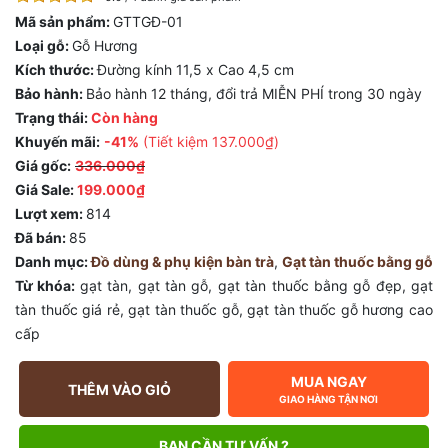
Mã sản phẩm:
GTTGĐ-01
Loại gỗ:
Gỗ Hương
Kích thước:
Đường kính 11,5 x Cao 4,5 cm
Bảo hành:
Bảo hành 12 tháng, đổi trả MIỄN PHÍ trong 30 ngày
Trạng thái:
Còn hàng
Khuyến mãi:
-41%
(Tiết kiệm
137.000₫
)
Giá gốc:
336.000₫
Giá Sale:
199.000₫
Lượt xem:
814
Đã bán:
85
Danh mục:
Đồ dùng & phụ kiện bàn trà
,
Gạt tàn thuốc bằng gỗ
Từ khóa:
gạt tàn
,
gạt tàn gỗ
,
gạt tàn thuốc bằng gỗ đẹp
,
gạt
tàn thuốc giá rẻ
,
gạt tàn thuốc gỗ
,
gạt tàn thuốc gỗ hương cao
cấp
MUA NGAY
THÊM VÀO GIỎ
GIAO HÀNG TẬN NƠI
BẠN CẦN TƯ VẤN ?