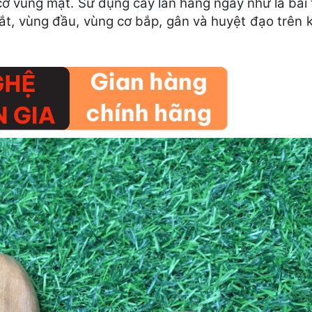
ơ vùng mặt. Sử dụng cây lăn hàng ngày như là bài 
ắt, vùng đầu, vùng cơ bắp, gân và huyệt đạo trên 