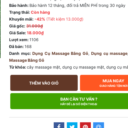
Bảo hành:
Bảo hành 12 tháng, đổi trả MIỄN PHÍ trong 30 ngày
Trạng thái:
Còn hàng
Khuyến mãi:
-42%
(Tiết kiệm
13.000₫
)
Giá gốc:
31.000₫
Giá Sale:
18.000₫
Lượt xem:
1106
Đã bán:
168
Danh mục:
Dụng Cụ Massage Bằng Gỗ
,
Dụng cụ massage
Massage Bằng Gỗ
Từ khóa:
cây massage mặt
,
dụng cụ massage mặt
,
dụng cụ má
MUA NGAY
THÊM VÀO GIỎ
GIAO HÀNG TẬN NƠI
BẠN CẦN TƯ VẤN ?
HÃY ĐỂ LẠI SỐ ĐIỆN THOẠI