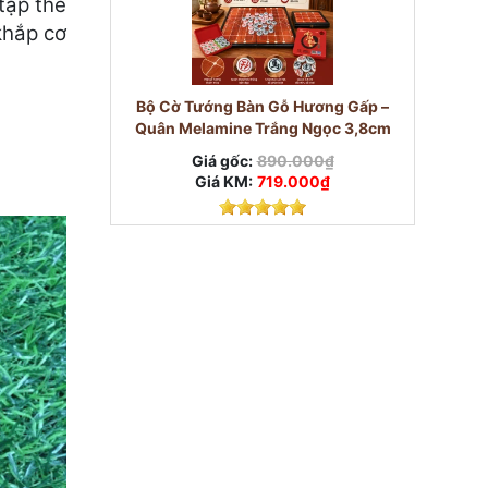
tập thể
khắp cơ
Bộ Cờ Tướng Bàn Gỗ Hương Gấp –
Quân Melamine Trắng Ngọc 3,8cm
Giá gốc:
890.000₫
Giá KM:
719.000₫