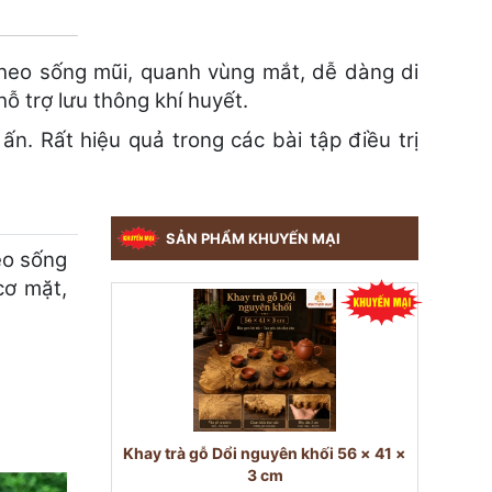
eo sống mũi, quanh vùng mắt, dễ dàng di
ỗ trợ lưu thông khí huyết.
. Rất hiệu quả trong các bài tập điều trị
SẢN PHẨM KHUYẾN MẠI
eo sống
cơ mặt,
Khay trà gỗ Dổi nguyên khối 56 × 41 ×
3 cm