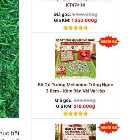
KT47x14
Giá gốc:
1.450.000₫
Giá KM:
1.250.000₫
Bộ Cờ Tướng Melamine Trắng Ngọc
3,8cm – Kèm Bàn Vải Và Hộp
Giá gốc:
299.000₫
Giá KM:
219.000₫
hục hồi