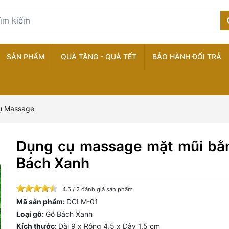
SẢN PHẨM
QUÀ TẶNG - QUÀ TẾT
BẢO HÀNH ĐỔI TRẢ
ụ Massage
Dụng cụ massage mặt mũi bằ
Bách Xanh
4.5 / 2 đánh giá sản phẩm
Mã sản phẩm:
DCLM-01
Loại gỗ:
Gỗ Bách Xanh
Kích thước:
Dài 9 x Rộng 4,5 x Dày 1,5 cm