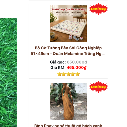
Bộ Cờ Tướng Bàn Sồi Công Nghiệp
51×46cm – Quân Melamine Trắng Ngọc
3,8cm
Giá gốc:
650.000₫
Giá KM:
465.000₫
Bình Phay nghệ thuật gỗ bách xanh