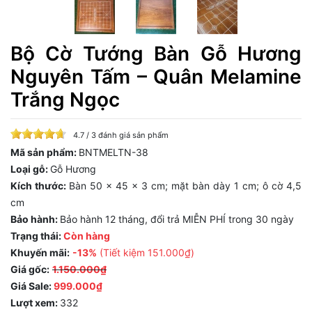
Bộ Cờ Tướng Bàn Gỗ Hương
Nguyên Tấm – Quân Melamine
Trắng Ngọc
4.7 / 3 đánh giá sản phẩm
Mã sản phẩm:
BNTMELTN-38
Loại gỗ:
Gỗ Hương
Kích thước:
Bàn 50 × 45 × 3 cm; mặt bàn dày 1 cm; ô cờ 4,5
cm
Bảo hành:
Bảo hành 12 tháng, đổi trả MIỄN PHÍ trong 30 ngày
Trạng thái:
Còn hàng
Khuyến mãi:
-13%
(Tiết kiệm
151.000₫
)
Giá gốc:
1.150.000₫
Giá Sale:
999.000₫
Lượt xem:
332