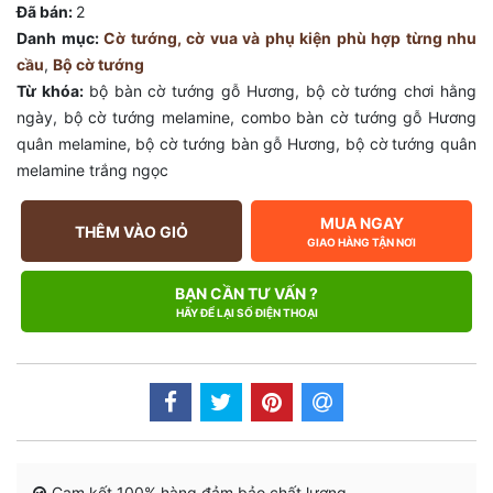
Đã bán:
2
Danh mục:
Cờ tướng, cờ vua và phụ kiện phù hợp từng nhu
cầu
,
Bộ cờ tướng
Từ khóa:
bộ bàn cờ tướng gỗ Hương
,
bộ cờ tướng chơi hằng
ngày
,
bộ cờ tướng melamine
,
combo bàn cờ tướng gỗ Hương
quân melamine
,
bộ cờ tướng bàn gỗ Hương
,
bộ cờ tướng quân
melamine trắng ngọc
MUA NGAY
THÊM VÀO GIỎ
GIAO HÀNG TẬN NƠI
BẠN CẦN TƯ VẤN ?
HÃY ĐỂ LẠI SỐ ĐIỆN THOẠI
Cam kết 100% hàng đảm bảo chất lượng