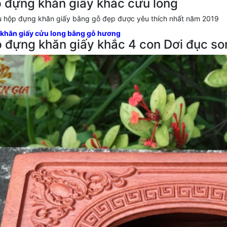
p đựng khăn giấy khắc cửu long
khăn giấy cửu long bằng gỗ hương
p đựng khăn giấy khắc 4 con Dơi đục so