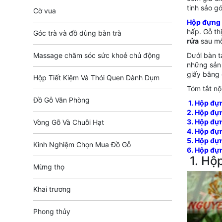
tinh sảo g
Cờ vua
Hộp đựng 
hấp. Gỗ th
Góc trà và đồ dùng bàn trà
rửa
sau mỗ
Massage chăm sóc sức khoẻ chủ động
Dưới bàn t
những sản
giấy bằng 
Hộp Tiết Kiệm Và Thói Quen Dành Dụm
Tóm tắt nộ
Đồ Gỗ Văn Phòng
1. Hộp đự
2. Hộp đựn
3. Hộp đự
Vòng Gỗ Và Chuỗi Hạt
4. Hộp đự
5. Hộp đự
Kinh Nghiệm Chọn Mua Đồ Gỗ
6. Hộp đự
1.
Hộp
Mừng thọ
Khai trương
Phong thủy