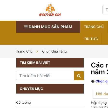
DANH MỤC SẢN PHẨM
TRANG CHỦ
TIN TỨC
Trang Chủ
Chọn Quà Tặng
TÌM KIẾM BÀI VIẾT
Các 
năm 
Chọn q
CHUYÊN MỤC
Nội du
Cờ tướng
Hộp đựng k
cơm gia đì