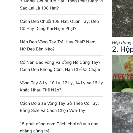
Ý Nghĩa Chuỗi 108 Hạt Trong Phật Giáo: Vì
Sao Lại Là 108 Hạt?
Cách Đeo Chuỗi 108 Hạt: Quấn Tay, Đeo
Cổ Hay Dùng Khi Niệm Phật?
Nên Đeo Vòng Tay Trái Hay Phải? Nam,
Hộp đựng 
2. Hộp
Nữ Đeo Bên Nào?
Có Nên Đeo Vòng Và Đồng Hồ Cùng Tay?
Cách Đeo Không Cộm, Hạn Chế Va Chạm
Vòng Tay 8 Ly, 10 Ly, 12 Ly, 14 Ly Và 16 Ly
Khác Nhau Thế Nào?
Cách Đo Size Vòng Tay Gỗ Theo Cổ Tay:
Bảng Size Và Cách Chọn Vừa Tay
15 phút cùng con: Cách chơi cờ vua nhẹ
nhàng cùng trẻ