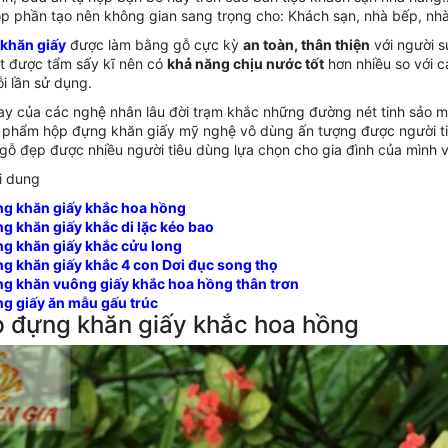
óp phần tạo nên không gian sang trọng cho: Khách sạn, nhà bếp, nh
khăn giấy
được làm bằng gỗ cực kỳ
an toàn, thân thiện
với người s
ịt được tẩm sấy kĩ nên có
khả năng chịu nước tốt
hơn nhiều so với 
i lần sử dụng.
ay của các nghệ nhân lâu đời trạm khắc những đường nét tinh sảo ma
 phẩm hộp đựng khăn giấy mỹ nghệ vô dùng ấn tượng được người ti
gỗ đẹp được nhiều người tiêu dùng lựa chọn cho gia đình của mình 
i dung
ng khăn giấy khắc hoa hồng
g khăn giấy khắc di lặc kéo bao
ng khăn giấy khắc cửu long
ng khăn giấy khắc 4 con Dơi đục song thọ
ng khăn vuông giấy khắc hoa hồng thân trơn
ng giấy ăn mẫu gấu trúc
 đựng khăn giấy khắc hoa hồng