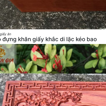
giấy ăn
 đựng khăn giấy khắc di lặc kéo bao