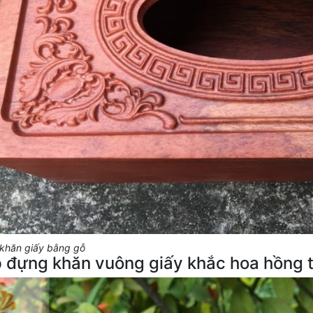
khăn giấy bằng gỗ
p đựng khăn vuông giấy khắc hoa hồng t