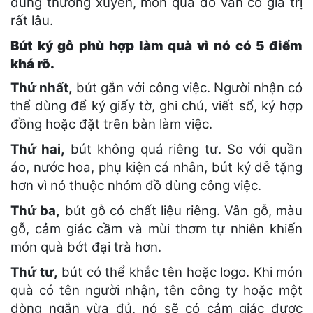
dùng thường xuyên, món quà đó vẫn có giá trị
rất lâu.
Bút ký gỗ phù hợp làm quà vì nó có 5 điểm
khá rõ.
Thứ nhất,
bút gắn với công việc. Người nhận có
thể dùng để ký giấy tờ, ghi chú, viết sổ, ký hợp
đồng hoặc đặt trên bàn làm việc.
Thứ hai,
bút không quá riêng tư. So với quần
áo, nước hoa, phụ kiện cá nhân, bút ký dễ tặng
hơn vì nó thuộc nhóm đồ dùng công việc.
Thứ ba,
bút gỗ có chất liệu riêng. Vân gỗ, màu
gỗ, cảm giác cầm và mùi thơm tự nhiên khiến
món quà bớt đại trà hơn.
Thứ tư,
bút có thể khắc tên hoặc logo. Khi món
quà có tên người nhận, tên công ty hoặc một
dòng ngắn vừa đủ, nó sẽ có cảm giác được